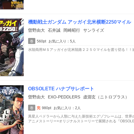
機動戦士ガンダム アッガイ北米横断2250マイル
曽野由大
石井誠
岡崎昭行
サンライズ
巻
560pt
お気に入り：5人
水陸両用ＭＳアッガイが北米陸路２２５０マイルを渡り切る！！
OBSOLETE ハナブサレポート
曽野由大
EXO-PEDDLERS
虚淵玄（ニトロプラス）
巻
完
980pt
お気に入り：2人
異星人ペドラーから人類に与えた新技術エグゾフレームは、世界
アニメストーリー×オリジナルストーリーで展開される『OBSOL