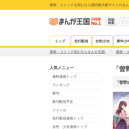
漫画・コミックを読むなら国内最大級サイトのまん
詳細
検索
トップ
先行配信
女性/少女
青年/少
漫画・コミック読むならまんが王国
漫画・
人気メニュー
「曽
無料漫画トップ
「曽野
ランキング
新刊
新刊配信予定
ジャンル
先行配信漫画トップ
女性・少女漫画トップ