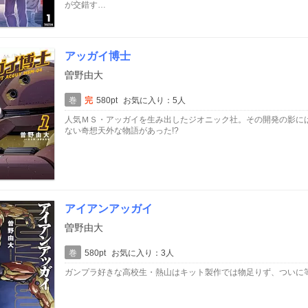
が交錯す…
アッガイ博士
曽野由大
巻
完
580pt
お気に入り：5人
人気ＭＳ・アッガイを生み出したジオニック社。その開発の影に
ない奇想天外な物語があった!?
アイアンアッガイ
曽野由大
巻
580pt
お気に入り：3人
ガンプラ好きな高校生・熱山はキット製作では物足りず、ついに