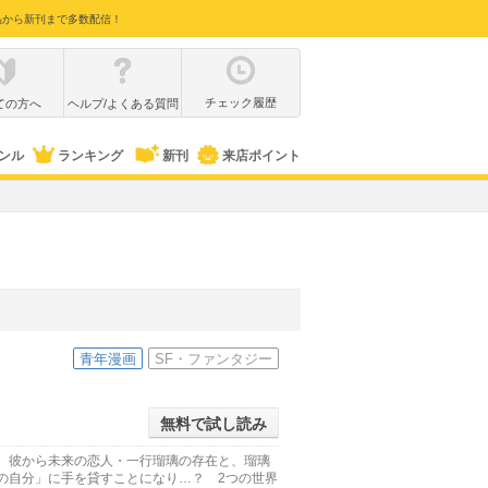
品から新刊まで多数配信！
チェック履歴
ての方へ
ヘルプ/よくある質問
ンル
ランキング
新刊
来店ポイント
青年漫画
SF・ファンタジー
無料で試し読み
」。彼から未来の恋人・一行瑠璃の存在と、瑠璃
の自分」に手を貸すことになり…？ 2つの世界