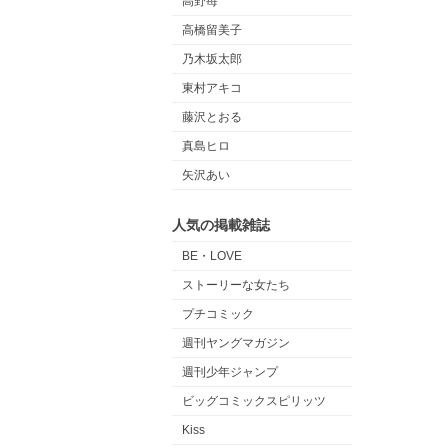
高野苺
高橋留美子
乃木坂太郎
東村アキコ
藤沢とおる
真島ヒロ
矢沢あい
人気の掲載雑誌
BE・LOVE
ストーリーな女たち
プチコミック
週刊ヤングマガジン
週刊少年ジャンプ
ビッグコミックスピリッツ
Kiss