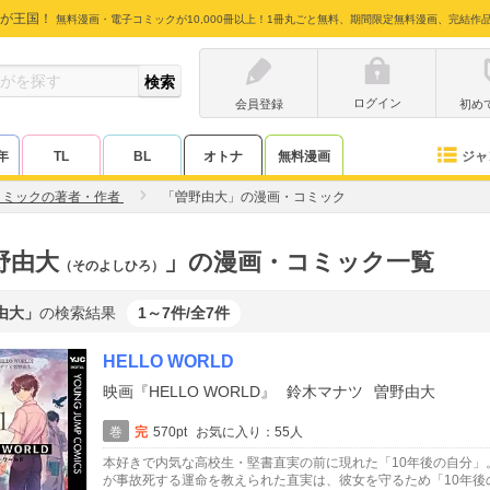
が王国！
無料漫画・電子コミックが10,000冊以上！1冊丸ごと無料、期間限定無料漫画、完結作
ログイン
会員登録
初め
ジャ
年
TL
BL
オトナ
無料漫画
コミックの著者・作者
「曽野由大」の漫画・コミック
野由大
」の漫画・コミック一覧
（そのよしひろ）
由大」
の検索結果
1～7件/全7件
HELLO WORLD
映画『HELLO WORLD』
鈴木マナツ
曽野由大
巻
完
570pt
お気に入り：55人
本好きで内気な高校生・堅書直実の前に現れた「10年後の自分
が事故死する運命を教えられた直実は、彼女を守るため「10年後