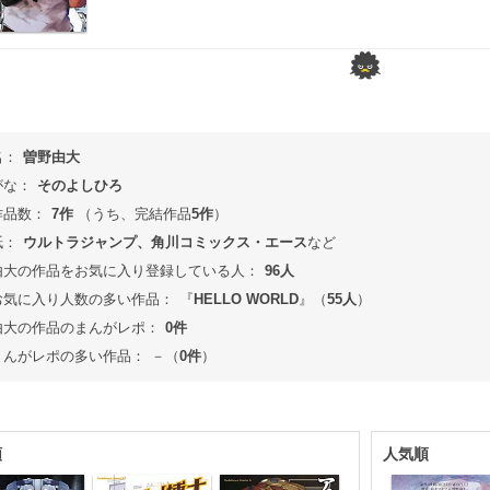
名：
曽野由大
がな：
そのよしひろ
作品数：
7作
（うち、完結作品
5作
）
紙：
ウルトラジャンプ、角川コミックス・エース
など
由大の作品をお気に入り登録している人：
96人
お気に入り人数の多い作品：
『
HELLO WORLD
』（
55人
）
由大の作品のまんがレポ：
0件
まんがレポの多い作品：
－（
0件
）
順
人気順