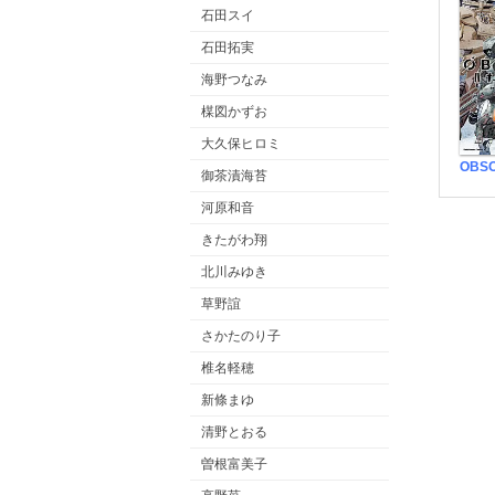
石田スイ
石田拓実
海野つなみ
楳図かずお
大久保ヒロミ
御茶漬海苔
河原和音
きたがわ翔
北川みゆき
草野誼
さかたのり子
椎名軽穂
新條まゆ
清野とおる
曽根富美子