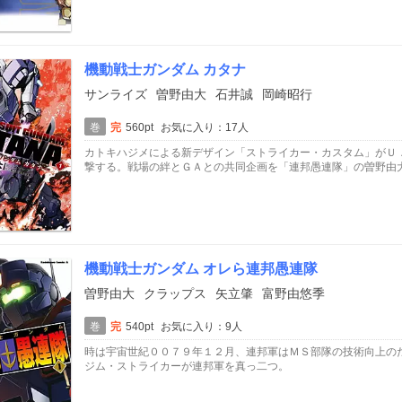
機動戦士ガンダム カタナ
サンライズ
曽野由大
石井誠
岡崎昭行
巻
完
560pt
お気に入り：17人
カトキハジメによる新デザイン「ストライカー・カスタム」がＵ
撃する。戦場の絆とＧＡとの共同企画を「連邦愚連隊」の曽野由
機動戦士ガンダム オレら連邦愚連隊
曽野由大
クラップス
矢立肇
富野由悠季
巻
完
540pt
お気に入り：9人
時は宇宙世紀００７９年１２月、連邦軍はＭＳ部隊の技術向上の
ジム・ストライカーが連邦軍を真っ二つ。