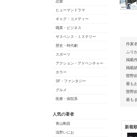
恋愛
ヒューマンドラマ
ギャグ・コメディー
職業・ビジネス
サスペンス・ミステリー
作家
歴史・時代劇
ふり
スポーツ
掲載
アクション・アドベンチャー
掲載
ホラー
曽野
SF・ファンタジー
最も
グルメ
曽野
医療・病院系
最も
人気の著者
青山剛昌
新着
浅野いにお