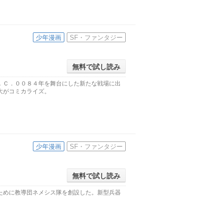
少年漫画
SF・ファンタジー
無料で試し読み
．Ｃ．００８４年を舞台にした新たな戦場に出
大がコミカライズ。
少年漫画
SF・ファンタジー
無料で試し読み
ために教導団ネメシス隊を創設した。新型兵器