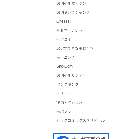
週刊少年マガジン
週刊ヤングジャンプ
Cheese!
別冊マーガレット
ベツコミ
Jourすてきな主婦たち
モーニング
Sho-Comi
週刊少年サンデー
ヤングキング
デザート
漫画アクション
モバフラ
ビックコミックスペリオール