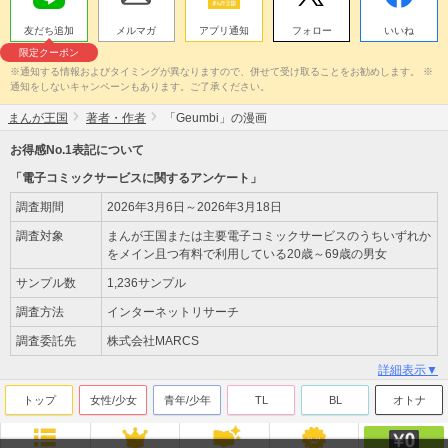
友だち追加
メルマガ
アプリ通知
フォロー
いいね
限定クーポン
※通知する情報およびタイミングが異なりますので、併せて受け取ることをお勧めします。 ※
通知をしないキャンペーンもあります。ご了承ください。
まんが王国
著者・作者
「Geumbi」の漫画
お得感No.1表記について
「電子コミックサービスに関するアンケート」
調査期間
2026年3月6日～2026年3月18日
調査対象
まんが王国または主要電子コミックサービスのうちいずれか
をメイン且つ有料で利用している20歳～69歳の男女
サンプル数
1,236サンプル
調査方法
インターネットリサーチ
調査委託先
株式会社MARCS
詳細表示▼
トップ
女性/少女
青年/少年
TL
BL
オトナ