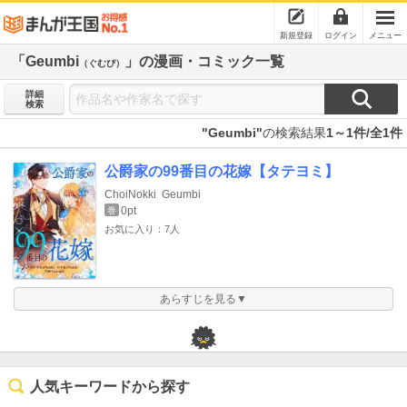
新規登録
ログイン
メニュー
「Geumbi
」の漫画・コミック一覧
（ぐむぴ）
詳細
検索
"Geumbi"
の検索結果
1～1件/全1件
公爵家の99番目の花嫁【タテヨミ】
ChoiNokki
Geumbi
0pt
巻
お気に入り：7人
あらすじを見る▼
人気キーワードから探す