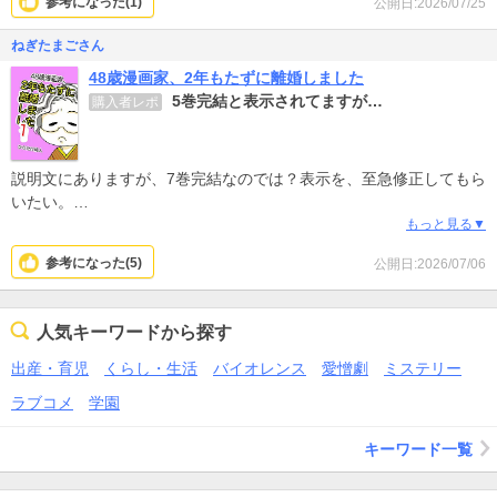
参考になった(
1
)
公開日:2026/07/25
持ち、 それをコントロール してるようで コントロールできない そ
んな相手。
ねぎたまごさん
孤独の中に 愛を与えられて ムクムク 成長した 自尊心が 次は 人を
48歳漫画家、2年もたずに離婚しました
攻撃して、 気がつくと 孤独に戻っていることの繰り返し。 それを
5巻完結と表示されてますが…
購入者レポ
慈愛の目で見守って いられる 条件は こちらに別に大切なものが ひ
とつもないこと ですね。
作者の 心理が痛すぎるほど わかり、 私自身の 考えを 代弁してくれ
説明文にありますが、7巻完結なのでは？表示を、至急修正してもら
てるかのようで 最後は心が救われました。
いたい。
作者と 作者のお子さんの 幸せを心より お祈りしています。
最終巻のつもりで読んでたら、唐突に終わってびっくりしたわ。
もっと見る▼
中身は、この漫画の前作にあたる漫画と同じ感じで、自己分析やら
参考になった(
5
)
公開日:2026/07/06
他者分析やらしてるようで、「自分は頑張ったんだよ！でもね周り
が悪いから…」という主張の数々。前作が合わなかった人は、やめ
ておいたほうがよいかな。
人気キーワードから探す
出産・育児
くらし・生活
バイオレンス
愛憎劇
ミステリー
ラブコメ
学園
キーワード一覧