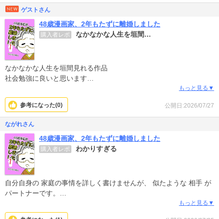
ゲストさん
48歳漫画家、2年もたずに離婚しました
なかなかな人生を垣間…
購入者レポ
なかなかな人生を垣間見れる作品
社会勉強に良いと思います
私は共感できる面もいくつもありました
もっと見る▼
くぅちゃん優しいお母さんで良かったね
参考になった(
0
)
公開日:2026/07/27
ながれさん
48歳漫画家、2年もたずに離婚しました
わかりすぎる
購入者レポ
自分自身の 家庭の事情を詳しく書けませんが、 似たような 相手 が
パートナーです。
もっと見る▼
聖人のような一面も あるのに 荒ぶって手に負えない一面も 同時に