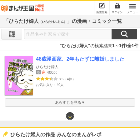
新規登録
ログイン
メニュー
「ひらたけ婦人
」の漫画・コミック一覧
（ひらたけふじん）
詳細
検索
"ひらたけ婦人"
の検索結果
1～1件/全1件
48歳漫画家、2年もたずに離婚しました
ひらたけ婦人
完
400pt
巻
3.5
（4件）
お気に入り：40人
あらすじを見る▼
ひらたけ婦人の作品 みんなのまんがレポ