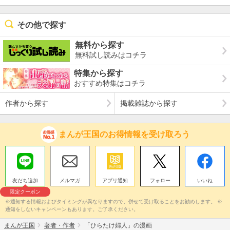
その他で探す
無料から探す
無料試し読みはコチラ
特集から探す
おすすめ特集はコチラ
作者から探す
掲載雑誌から探す
まんが王国のお得情報を受け取ろう
友だち追加
メルマガ
アプリ通知
フォロー
いいね
限定クーポン
※通知する情報およびタイミングが異なりますので、併せて受け取ることをお勧めします。 ※
通知をしないキャンペーンもあります。ご了承ください。
まんが王国
著者・作者
「ひらたけ婦人」の漫画