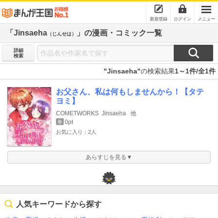
新規登録
ログイン
メニュー
「Jinsaeha
」の漫画・コミック一覧
（じんせは）
詳細
検索
"Jinsaeha"
の検索結果
1～1件/全1件
お父さん、私は何もしませんから！【タテ
ヨミ】
COMETWORKS
Jinsaeha
他
0pt
巻
お気に入り：2人
あらすじを見る▼
人気キーワードから探す