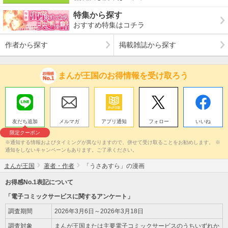
特集から探す
おすすめ特集はコチラ
作者から探す
掲載雑誌から探す
まんが王国のお得情報を受け取ろう
友だち追加
メルマガ
アプリ通知
フォロー
いいね
限定クーポン
※通知する情報およびタイミングが異なりますので、併せて受け取ることをお勧めします。 ※
通知をしないキャンペーンもあります。ご了承ください。
まんが王国
著者・作者
「うさあすら」の漫画
お得感No.1表記について
「電子コミックサービスに関するアンケート」
調査期間
2026年3月6日～2026年3月18日
調査対象
まんが王国または主要電子コミックサービスのうちいずれか