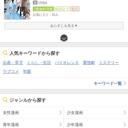
150pt
巻
2冊無料増量
8/19まで
割引
お気に入り：15人
あらすじを見る▼
人気キーワードから探す
出産・育児
くらし・生活
バイオレンス
愛憎劇
ミステリー
ラブコメ
学園
キーワード一覧
ジャンルから探す
女性漫画
少女漫画
青年漫画
少年漫画