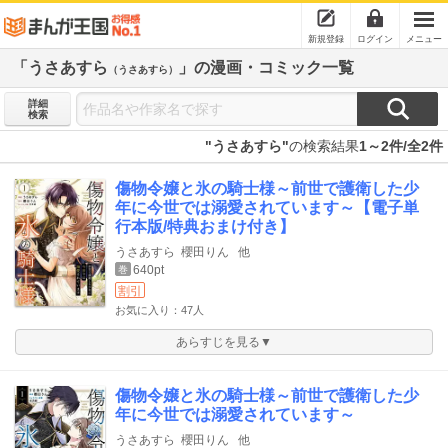
新規登録
ログイン
メニュー
「うさあすら
」の漫画・コミック一覧
（うさあすら）
詳細
検索
"うさあすら"
の検索結果
1～2件/全2件
傷物令嬢と氷の騎士様～前世で護衛した少
年に今世では溺愛されています～【電子単
行本版/特典おまけ付き】
うさあすら
櫻田りん
他
640pt
巻
割引
お気に入り：47人
あらすじを見る▼
傷物令嬢と氷の騎士様～前世で護衛した少
年に今世では溺愛されています～
うさあすら
櫻田りん
他