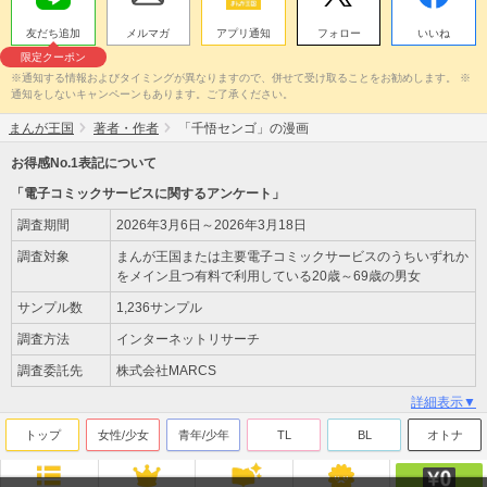
友だち追加
メルマガ
アプリ通知
フォロー
いいね
限定クーポン
※通知する情報およびタイミングが異なりますので、併せて受け取ることをお勧めします。 ※
通知をしないキャンペーンもあります。ご了承ください。
まんが王国
著者・作者
「千悟センゴ」の漫画
お得感No.1表記について
「電子コミックサービスに関するアンケート」
調査期間
2026年3月6日～2026年3月18日
調査対象
まんが王国または主要電子コミックサービスのうちいずれか
をメイン且つ有料で利用している20歳～69歳の男女
サンプル数
1,236サンプル
調査方法
インターネットリサーチ
調査委託先
株式会社MARCS
詳細表示▼
トップ
女性/少女
青年/少年
TL
BL
オトナ