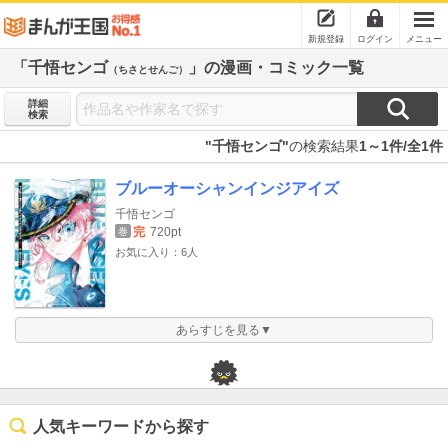
新規登録
ログイン
メニュー
「千悟センゴ
」の漫画・コミック一覧
（ちさとせんご）
詳細
検索
"千悟センゴ"
の検索結果
1～1件/全1件
ブルーオーシャンインジアイズ
千悟センゴ
完
720pt
巻
お気に入り：6人
あらすじを見る▼
人気キーワードから探す