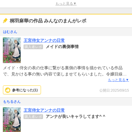
もっと見る▼
桐羽麻華の作品 みんなのまんがレポ
はむさん
王宮侍女アンナの日常
メイドの裏側事情
購入者レポ
メイド・侍女の表の仕事に繋がる裏側の事情を描かれている作品
で、見かける事の無い内容で楽しませてもらいました。令嬢目線の
作品は多い中、新鮮さを感じました。次巻も発売されたら購入した
もっと見る▼
いなと思います。
参考になった(
1
)
公開日:2025/09/15
もちるさん
王宮侍女アンナの日常
アンナが良いキャラしてます^ ^
購入者レポ