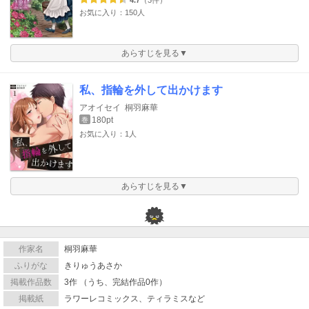
4.7
（3件）
お気に入り：150人
あらすじを見る▼
私、指輪を外して出かけます
アオイセイ
桐羽麻華
180pt
巻
お気に入り：1人
あらすじを見る▼
作家名
桐羽麻華
ふりがな
きりゅうあさか
掲載作品数
3作 （うち、完結作品0作）
掲載紙
ラワーレコミックス、ティラミスなど