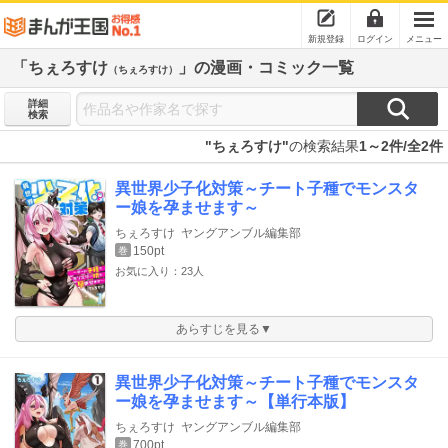
新規登録
ログイン
メニュー
「ちぇろすけ
」の漫画・コミック一覧
（ちぇろすけ）
詳細
検索
"ちぇろすけ"
の検索結果
1～2件/全2件
異世界少子化対策～チート子種でモンスタ
ー娘を孕ませます～
ちぇろすけ
ヤングアンブル編集部
150pt
巻
お気に入り：23人
あらすじを見る▼
異世界少子化対策～チート子種でモンスタ
ー娘を孕ませます～【単行本版】
ちぇろすけ
ヤングアンブル編集部
700pt
巻