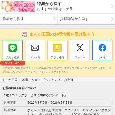
特集から探す
おすすめ特集はコチラ
作者から探す
掲載雑誌から探す
まんが王国のお得情報を受け取ろう
友だち追加
メルマガ
アプリ通知
フォロー
いいね
限定クーポン
※通知する情報およびタイミングが異なりますので、併せて受け取ることをお勧めします。 ※
通知をしないキャンペーンもあります。ご了承ください。
まんが王国
著者・作者
「ちぇろすけ」の漫画
お得感No.1表記について
「電子コミックサービスに関するアンケート」
調査期間
2026年3月6日～2026年3月18日
調査対象
まんが王国または主要電子コミックサービスのうちいずれか
をメイン且つ有料で利用している20歳～69歳の男女