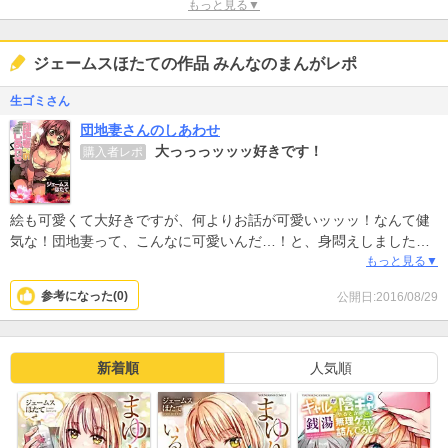
もっと見る▼
ジェームスほたての作品 みんなのまんがレポ
生ゴミさん
団地妻さんのしあわせ
大っっっッッッ好きです！
購入者レポ
絵も可愛くて大好きですが、何よりお話が可愛いッッッ！なんて健
気な！団地妻って、こんなに可愛いんだ…！と、身悶えしました。
独特の設定ですが、それがまた団地妻さんの切なさを煽ります。当
もっと見る▼
方も、団地妻欲しくなりました(笑)あ、OLさんも可愛かったです！
参考になった(
0
)
公開日:2016/08/29
新着順
人気順