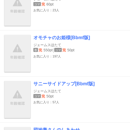
完
60pt
コマ
お気に入り：23人
オモチャのお姫様[Bbmf版]
ジェームスほたて
完
550pt
完
50pt
巻
コマ
お気に入り：197人
サニーサイドアップ[Bbmf版]
ジェームスほたて
完
50pt
コマ
お気に入り：57人
団地妻さんのしあわせ