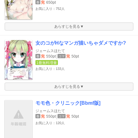
完
650pt
巻
お気に入り：752人
あらすじを見る▼
女のコがHなマンガ描いちゃダメですか?
ジェームスほたて
完
550pt
完
50pt
巻
コマ
1冊無料増量
お気に入り：133人
あらすじを見る▼
モモ色・クリニック[Bbmf版]
ジェームスほたて
完
550pt
完
50pt
巻
コマ
お気に入り：120人