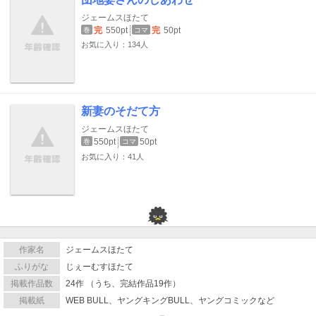
ジェームスほたて
完
550pt
完
50pt
巻
コマ
お気に入り：134人
新妻のそだて方
ジェームスほたて
550pt
50pt
巻
コマ
お気に入り：41人
作家名
ジェームスほたて
ふりがな
じぇーむすほたて
掲載作品数
24作 （うち、完結作品19作）
掲載紙
WEB BULL、ヤングキングBULL、ヤングコミックなど