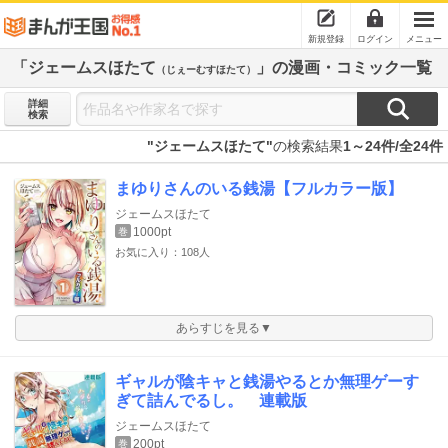
新規登録
ログイン
メニュー
「ジェームスほたて
」の漫画・コミック一覧
（じぇーむすほたて）
詳細
検索
"ジェームスほたて"
の検索結果
1～24件/全24件
まゆりさんのいる銭湯【フルカラー版】
ジェームスほたて
1000pt
巻
お気に入り：108人
あらすじを見る▼
ギャルが陰キャと銭湯やるとか無理ゲーす
ぎて詰んでるし。 連載版
ジェームスほたて
200pt
巻