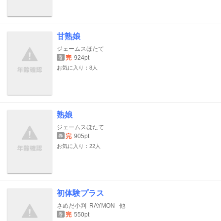
甘熟娘
ジェームスほたて
完
924pt
巻
お気に入り：8人
熟娘
ジェームスほたて
完
905pt
巻
お気に入り：22人
初体験プラス
さめだ小判
RAYMON
他
完
550pt
巻