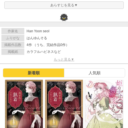
あらすじを見る▼
作家名
Han Yoon seol
ふりがな
はんゆんそる
掲載作品数
4作 （うち、完結作品0作）
掲載紙
カラフルハピネスなど
もっと見る▼
新着順
人気順