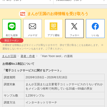
まんが王国のお得情報を受け取ろう
友だち追加
メルマガ
アプリ通知
フォロー
いいね
限定クーポン
※通知する情報およびタイミングが異なりますので、併せて受け取ることをお勧めします。 ※
通知をしないキャンペーンもあります。ご了承ください。
まんが王国
著者・作者
「Han Yoon seol」の漫画
お得感No.1表記について
「電子コミックサービスに関するアンケート」
調査期間
2026年3月6日～2026年3月18日
調査対象
まんが王国または主要電子コミックサービスのうちいずれか
をメイン且つ有料で利用している20歳～69歳の男女
サンプル数
1,236サンプル
調査方法
インターネットリサーチ