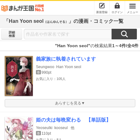
新規登録
ログイン
メニュー
「Han Yoon seol
」の漫画・コミック一覧
（はんゆんそる）
詳細
検索
"Han Yoon seol"
の検索結果
1～4件/全4件
義家族に執着されています
Seungwoo
Han Yoon seol
990pt
巻
お気に入り：105人
あらすじを見る▼
姫の夫は毎晩変わる 【単話版】
Yeoseulki
kooseul
他
110pt
巻
お気に入り：8人