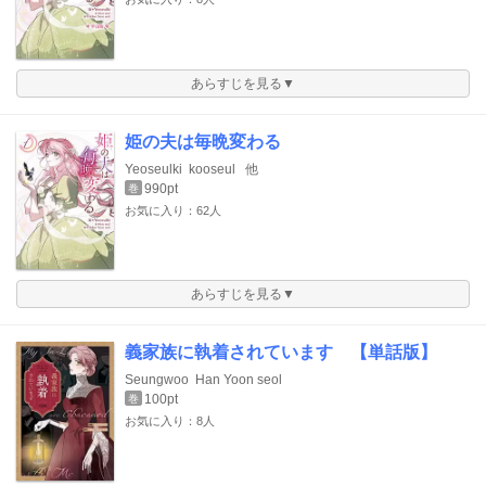
あらすじを見る▼
姫の夫は毎晩変わる
Yeoseulki
kooseul
他
990pt
巻
お気に入り：62人
あらすじを見る▼
義家族に執着されています 【単話版】
Seungwoo
Han Yoon seol
100pt
巻
お気に入り：8人