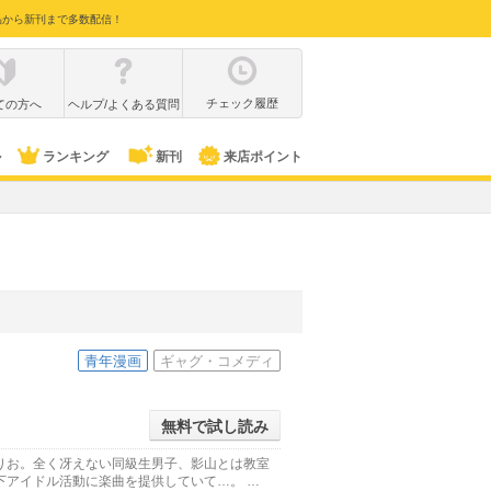
品から新刊まで多数配信！
チェック履歴
ての方へ
ヘルプ/よくある質問
ル
ランキング
新刊
来店ポイント
青年漫画
ギャグ・コメディ
無料で試し読み
りお。全く冴えない同級生男子、影山とは教室
下アイドル活動に楽曲を提供していて…。 …