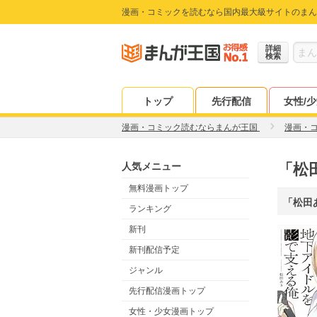
漫画・コミックを読むなら国内最大級サイトのまん
詳細
検索
トップ
先行配信
女性/
漫画・コミック読むならまんが王国
漫画・
人気メニュー
「松
無料漫画トップ
「松田
ランキング
新刊
新刊配信予定
ジャンル
先行配信漫画トップ
女性・少女漫画トップ