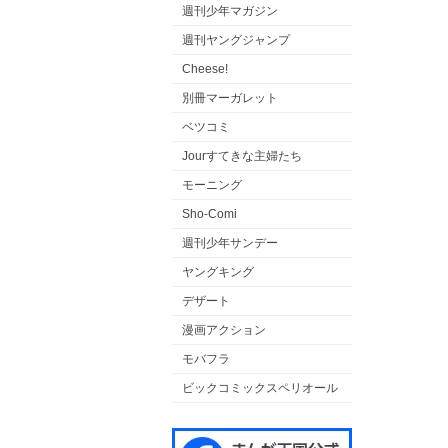
週刊少年マガジン
週刊ヤングジャンプ
Cheese!
別冊マーガレット
ベツコミ
Jourすてきな主婦たち
モーニング
Sho-Comi
週刊少年サンデー
ヤングキング
デザート
漫画アクション
モバフラ
ビックコミックスペリオール