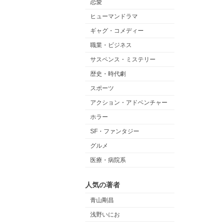
恋愛
ヒューマンドラマ
ギャグ・コメディー
職業・ビジネス
サスペンス・ミステリー
歴史・時代劇
スポーツ
アクション・アドベンチャー
ホラー
SF・ファンタジー
グルメ
医療・病院系
人気の著者
青山剛昌
浅野いにお