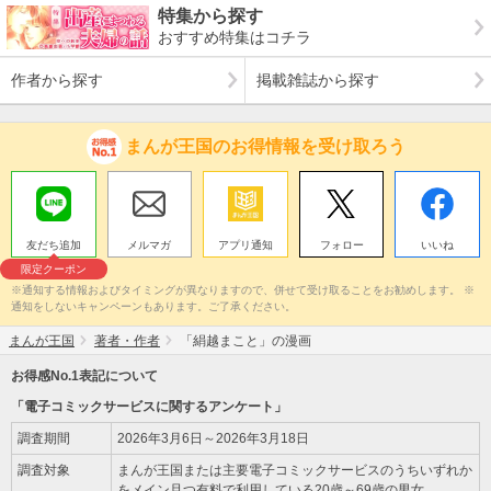
特集から探す
おすすめ特集はコチラ
作者から探す
掲載雑誌から探す
まんが王国のお得情報を受け取ろう
友だち追加
メルマガ
アプリ通知
フォロー
いいね
限定クーポン
※通知する情報およびタイミングが異なりますので、併せて受け取ることをお勧めします。 ※
通知をしないキャンペーンもあります。ご了承ください。
まんが王国
著者・作者
「絹越まこと」の漫画
お得感No.1表記について
「電子コミックサービスに関するアンケート」
調査期間
2026年3月6日～2026年3月18日
調査対象
まんが王国または主要電子コミックサービスのうちいずれか
をメイン且つ有料で利用している20歳～69歳の男女