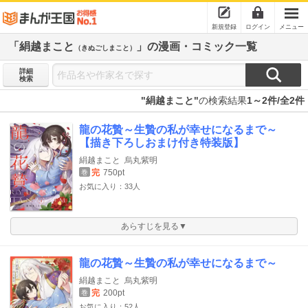
新規登録
ログイン
メニュー
「絹越まこと
」の漫画・コミック一覧
（きぬごしまこと）
詳細
検索
"絹越まこと"
の検索結果
1～2件/全2件
龍の花贄～生贄の私が幸せになるまで～
【描き下ろしおまけ付き特装版】
絹越まこと
烏丸紫明
完
750pt
巻
お気に入り：33人
あらすじを見る▼
龍の花贄～生贄の私が幸せになるまで～
絹越まこと
烏丸紫明
完
200pt
巻
お気に入り：52人