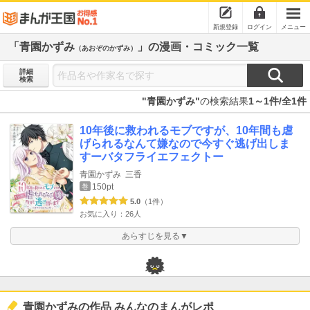
新規登録
ログイン
メニュー
「青園かずみ
」の漫画・コミック一覧
（あおぞのかずみ）
詳細
検索
"青園かずみ"
の検索結果
1～1件/全1件
10年後に救われるモブですが、10年間も虐
げられるなんて嫌なので今すぐ逃げ出しま
すーバタフライエフェクトー
青園かずみ
三香
150pt
巻
5.0
（1件）
お気に入り：26人
あらすじを見る▼
青園かずみの作品 みんなのまんがレポ