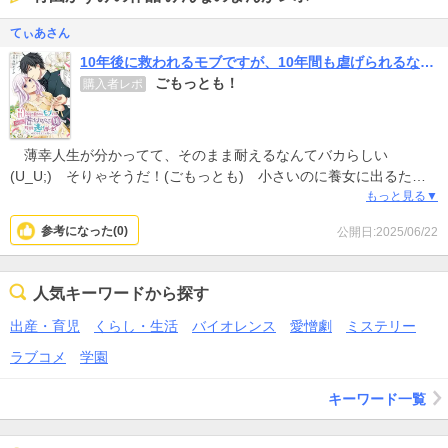
てぃあさん
10年後に救われるモブですが、10年間も虐げられるなんて嫌なので今すぐ逃げ出しますーバタフライエフェクトー
ごもっとも！
購入者レポ
薄幸人生が分かってて、そのまま耐えるなんてバカらしい
(U_U;) そりゃそうだ！(ごもっとも) 小さいのに養女に出るため
のプレゼン、そしてその先での愛され人生？ 本人は気づいてない
もっと見る▼
みたいだけど、周囲の生暖かい目も微笑ましいようなｗ 早く続き
参考になった(
0
)
公開日:2025/06/22
が読みたいです！
人気キーワードから探す
出産・育児
くらし・生活
バイオレンス
愛憎劇
ミステリー
ラブコメ
学園
キーワード一覧