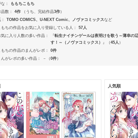
がな：
ももちこもち
作品数：
4作
（うち、完結作品
3作
）
紙：
TOMO COMICS、U-NEXT Comic、ノヴァコミックス
など
こもちの作品をお気に入り登録している人：
57人
お気に入り人数の多い作品：
『
転生ナイチンゲールは夜明けを歌う～薄幸の
す！～（ノヴァコミックス）
』（
45人
）
こもちの作品のまんがレポ：
0件
まんがレポの多い作品：
－（
0件
）
順
人気順