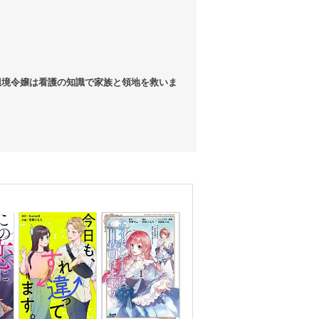
辺境令嬢は看護の知識で家族と領地を救いま