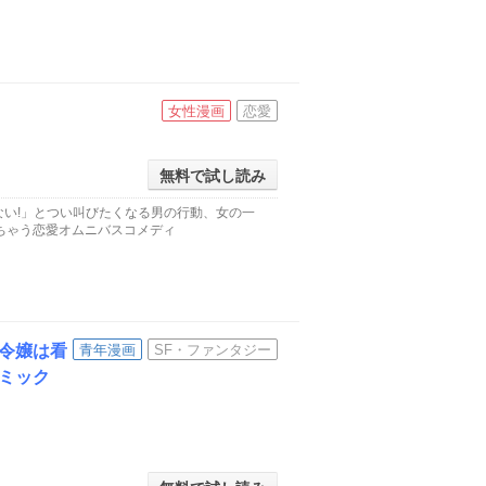
女性漫画
恋愛
無料で試し読み
ない!」とつい叫びたくなる男の行動、女の一
ちゃう恋愛オムニバスコメディ
令嬢は看
青年漫画
SF・ファンタジー
ミック