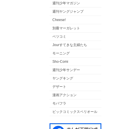
週刊少年マガジン
週刊ヤングジャンプ
Cheese!
別冊マーガレット
ベツコミ
Jourすてきな主婦たち
モーニング
Sho-Comi
週刊少年サンデー
ヤングキング
デザート
漫画アクション
モバフラ
ビックコミックスペリオール