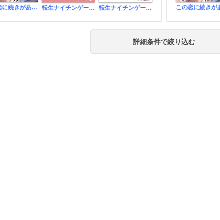
この恋に続きがあるなら エリート部長は今夜も甘い
転生ナイチンゲールは夜明けを歌う～薄幸の辺境令嬢は看護の知識で家族と領地を救います！～【分冊版】（ノヴァコミックス）
転生ナイチンゲールは夜明けを歌う～薄幸の辺境令嬢は看護の知識で家族と領地を救います！～（ノヴァコミックス）
詳細条件で絞り込む