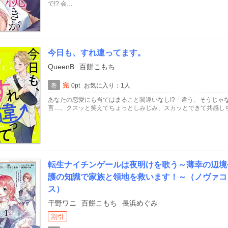
で!? 会…
今日も、すれ違ってます。
QueenB
百餅こもち
巻
完
0pt
お気に入り：1人
あなたの恋愛にも当てはまること間違いなし!?「違う、そうじゃ
言…。クスッと笑えてちょっとしみじみ、スカッとできて共感し
転生ナイチンゲールは夜明けを歌う～薄幸の辺境
護の知識で家族と領地を救います！～（ノヴァコ
ス）
干野ワニ
百餅こもち
長浜めぐみ
割引