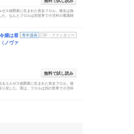
無料で試し読み
ルゼス侯爵家に生まれた長女フロル。彼女は熱
した。なんとフロルは別世界で小児科の看護師
令嬢は看
青年漫画
SF・ファンタジー
（ノヴァ
無料で試し読み
迫るエルゼス侯爵家に生まれた長女フロル。彼
取り戻した。実は、フロルは別の世界で小児科