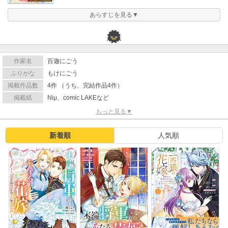
あらすじを見る▼
作家名
百迦にごう
ふりがな
もけにごう
掲載作品数
4作 （うち、完結作品4作）
掲載紙
Niμ、comic LAKEなど
もっと見る▼
新着順
人気順