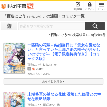
新規登録
ログイン
メニュー
「百迦にごう
」の漫画・コミック一覧
（もけにごう）
詳細
検索
"百迦にごう"
の検索結果
1～4件/全4件
一匹狼の花嫁～結婚当日に「貴女を愛せな
い」と言っていた旦那さまの様子がおかし
いのですが～【電子限定特典付き】【コミ
ックス版】
百迦にごう
Mikura
他
完
700pt
巻
お気に入り：209人
あらすじを見る▼
末端将軍の希なる花嫁 没落した姫君との幸
せな政略結婚
百迦にごう
雨咲はな
他