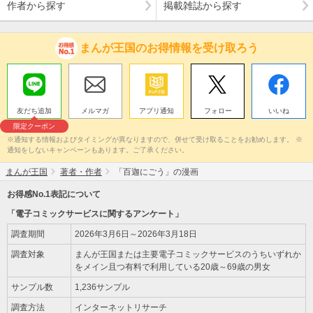
作者から探す
掲載雑誌から探す
まんが王国のお得情報を受け取ろう
友だち追加
メルマガ
アプリ通知
フォロー
いいね
限定クーポン
※通知する情報およびタイミングが異なりますので、併せて受け取ることをお勧めします。 ※
通知をしないキャンペーンもあります。ご了承ください。
まんが王国
著者・作者
「百迦にごう」の漫画
お得感No.1表記について
「電子コミックサービスに関するアンケート」
調査期間
2026年3月6日～2026年3月18日
調査対象
まんが王国または主要電子コミックサービスのうちいずれか
をメイン且つ有料で利用している20歳～69歳の男女
サンプル数
1,236サンプル
調査方法
インターネットリサーチ