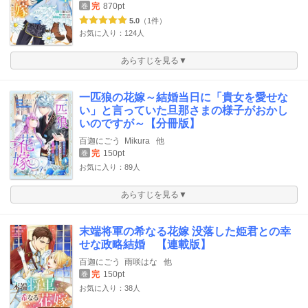
完
870pt
巻
5.0
（1件）
お気に入り：124人
あらすじを見る▼
一匹狼の花嫁～結婚当日に「貴女を愛せな
い」と言っていた旦那さまの様子がおかし
いのですが～【分冊版】
百迦にごう
Mikura
他
完
150pt
巻
お気に入り：89人
あらすじを見る▼
末端将軍の希なる花嫁 没落した姫君との幸
せな政略結婚 【連載版】
百迦にごう
雨咲はな
他
完
150pt
巻
お気に入り：38人