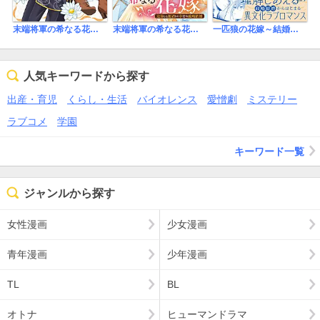
末端将軍の希なる花嫁 没落した姫君との幸せな政略結婚
末端将軍の希なる花嫁 没落した姫君との幸せな政略結婚 【連載版】
一匹狼の花嫁～結婚当日に「貴女を愛せない」と言っていた旦那さまの様子がおかしいのですが～【電子限定特典付き】【コミックス版】
人気キーワードから探す
出産・育児
くらし・生活
バイオレンス
愛憎劇
ミステリー
ラブコメ
学園
キーワード一覧
ジャンルから探す
女性漫画
少女漫画
青年漫画
少年漫画
TL
BL
オトナ
ヒューマンドラマ