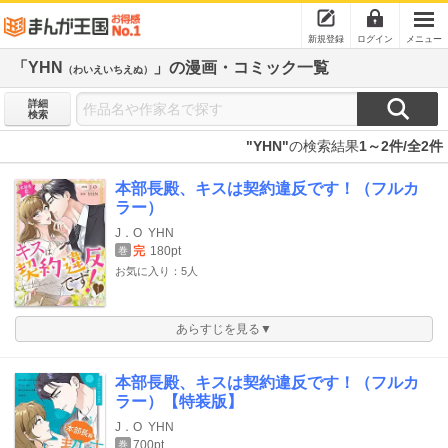
新規登録
ログイン
メニュー
「YHN
」の漫画・コミック一覧
（わいえいちえぬ）
詳細
検索
"YHN"
の検索結果
1～2件/全2件
本部長殿、キスは契約違反です！（フルカ
ラー）
J．O
YHN
完
180pt
巻
お気に入り：5人
あらすじを見る▼
本部長殿、キスは契約違反です！（フルカ
ラー）【特装版】
J．O
YHN
700pt
巻