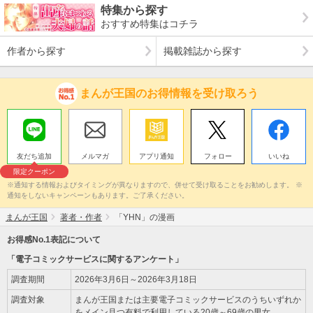
特集から探す
おすすめ特集はコチラ
作者から探す
掲載雑誌から探す
まんが王国のお得情報を受け取ろう
友だち追加
メルマガ
アプリ通知
フォロー
いいね
限定クーポン
※通知する情報およびタイミングが異なりますので、併せて受け取ることをお勧めします。 ※
通知をしないキャンペーンもあります。ご了承ください。
まんが王国
著者・作者
「YHN」の漫画
お得感No.1表記について
「電子コミックサービスに関するアンケート」
調査期間
2026年3月6日～2026年3月18日
調査対象
まんが王国または主要電子コミックサービスのうちいずれか
をメイン且つ有料で利用している20歳～69歳の男女