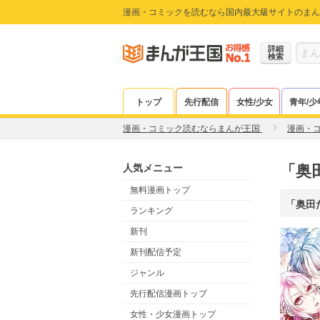
漫画・コミックを読むなら国内最大級サイトのまん
詳細
検索
トップ
先行配信
女性/少女
青年/少
漫画・コミック読むならまんが王国
漫画・
人気メニュー
「奥
無料漫画トップ
「奥田
ランキング
新刊
新刊配信予定
ジャンル
先行配信漫画トップ
女性・少女漫画トップ