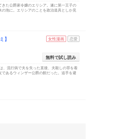
てきた公爵家令嬢のエリシア。遂に第一王子の
水の泡に。エリシアのことを政治道具としか見
ミ】
女性漫画
恋愛
無料で試し読み
ナは、流行病で夫を失った直後、夫殺しの罪を着
友であるウィンザー公爵の館だった。追手を避