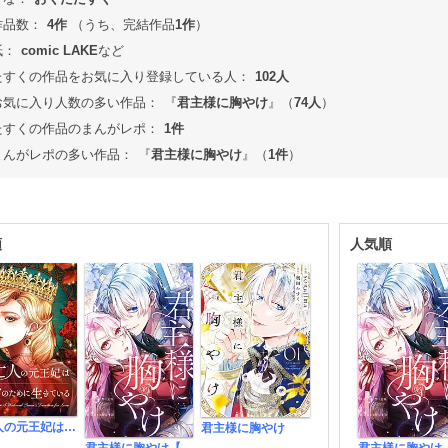
作品数：
4作
（うち、完結作品
1作
）
紙：
comic LAKE
など
たすくの作品をお気に入り登録している人：
102人
お気に入り人数の多い作品：
『
君主様に胸やけ
』（
74人
）
たすくの作品のまんがレポ：
1件
まんがレポの多い作品：
『
君主様に胸やけ
』（
1件
）
順
人気順
未亡人の元王妃は愛のために生きている【タテヨミ】
君主様に胸やけ
君主様に胸やけ【タテヨミ】