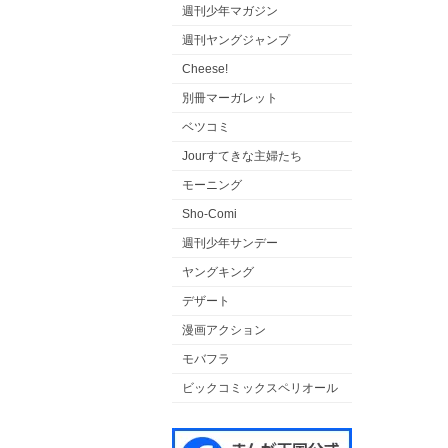
週刊少年マガジン
週刊ヤングジャンプ
Cheese!
別冊マーガレット
ベツコミ
Jourすてきな主婦たち
モーニング
Sho-Comi
週刊少年サンデー
ヤングキング
デザート
漫画アクション
モバフラ
ビックコミックスペリオール