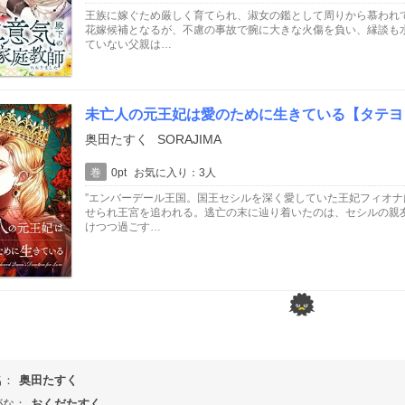
王族に嫁ぐため厳しく育てられ、淑女の鑑として周りから慕われ
花嫁候補となるが、不慮の事故で腕に大きな火傷を負い、縁談も
ていない父親は…
未亡人の元王妃は愛のために生きている【タテヨ
奥田たすく
SORAJIMA
巻
0pt
お気に入り：3人
”エンバーデール王国。国王セシルを深く愛していた王妃フィオ
せられ王宮を追われる。逃亡の末に辿り着いたのは、セシルの親
けつつ過ごす…
名：
奥田たすく
がな：
おくだたすく