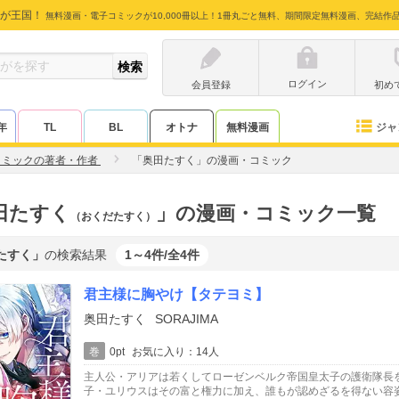
が王国！
無料漫画・電子コミックが10,000冊以上！1冊丸ごと無料、期間限定無料漫画、完結作
ログイン
会員登録
初め
ジャ
年
TL
BL
オトナ
無料漫画
コミックの著者・作者
「奥田たすく」の漫画・コミック
田たすく
」の漫画・コミック一覧
（おくだたすく）
たすく」
の検索結果
1～4件/全4件
君主様に胸やけ【タテヨミ】
奥田たすく
SORAJIMA
巻
0pt
お気に入り：14人
主人公・アリアは若くしてローゼンベルク帝国皇太子の護衛隊長
子・ユリウスはその富と権力に加え、誰もが認めざるを得ない容