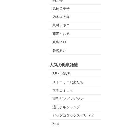
高野苺
高橋留美子
乃木坂太郎
東村アキコ
藤沢とおる
真島ヒロ
矢沢あい
人気の掲載雑誌
BE・LOVE
ストーリーな女たち
プチコミック
週刊ヤングマガジン
週刊少年ジャンプ
ビッグコミックスピリッツ
Kiss