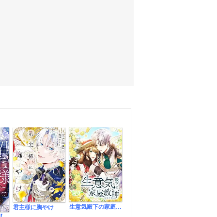
生意気殿下の家庭教師になりました【タテヨミ】
君主様に胸やけ
君主様に胸やけ【タテヨミ】