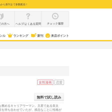
品から新刊まで多数配信！
チェック履歴
ての方へ
ヘルプ/よくある質問
ンル
ランキング
新刊
来店ポイント
女性漫画
恋愛
無料で試し読み
を務めるキャリアウーマン。主君である皇太
姿を持ち合わせていたが、残念なことに性格が