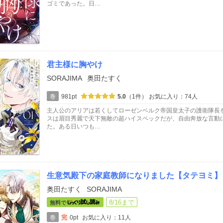
ゴミであった。日…
君主様に胸やけ
SORAJIMA
奥田たすく
巻
981pt
5.0
（1件）
お気に入り：74人
主人公のアリアは若くしてローゼンベルク帝国皇太子の護衛隊長
スは眉目秀麗で天下無敵の超ハイスペックだが、自由奔放な言動
た。ある日いつも…
生意気殿下の家庭教師になりました【タテヨミ】
奥田たすく
SORAJIMA
8/16まで
無料で
巻
完
0pt
お気に入り：11人