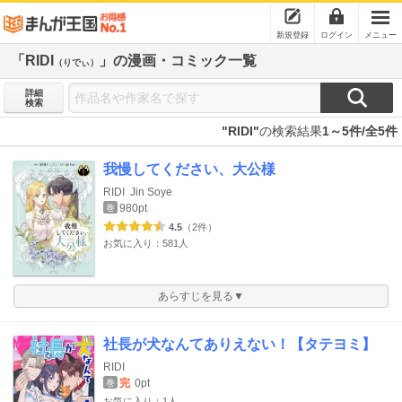
新規登録
ログイン
メニュー
「RIDI
」の漫画・コミック一覧
（りでぃ）
詳細
検索
"RIDI"
の検索結果
1～5件/全5件
我慢してください、大公様
RIDI
Jin Soye
980pt
巻
4.5
（2件）
お気に入り：581人
あらすじを見る▼
社長が犬なんてありえない！【タテヨミ】
RIDI
完
0pt
巻
お気に入り：1人