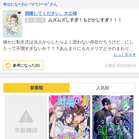
幸せになーれ(∩^o^)⊃━☆ﾟさん
我慢してください、大公様
ムズムズしすぎ！もどかしすぎ！！！
購入者レポ
確かに私生児は当人からしたらよく思わない存在だろうけど…にし
たって不憫すぎないか？？？あんまりにもカメリアとそのまわりの
イケメンVS義母と貴族と悪いやつみたいな図過ぎてカメリアが可哀
もっと見る▼
想すぎるんだよなあ…。あんなに憎悪を向けられて、それでも尚素
参考になった(
0
)
公開日:2025/06/14
直でぽや〜としてそうなカメリアはすごい。内容が濃いし丁寧に書
き込まれてもいるしページ数も特段少ないわけでは無いから物足り
なさは無いけど、1000円近く払って2話しか読めないのは中々、あ
の、お高いなぁ…と思います。いや、イケメンいっぱいいるしｷﾞｭｯｯ
新着順
人気順
ｯｯと内容詰まってるから面白いんですけどね？もうずっとイアンと
クロードとキーロンに取り囲まれててもどかしいけどね？でもやっ
ぱ皆幸せになって欲しいよわたしは、、表紙もタイトルもそんなド
ロッドロな雰囲気出してないのに！絵柄的にハピエンだろうから読
みますけど！カメリアが幸せにならない話だったら許しませんか
ら！！！