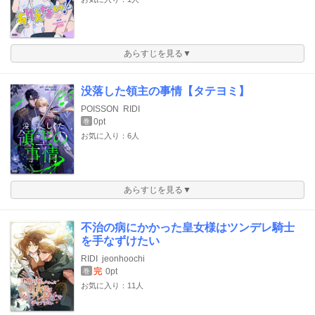
あらすじを見る▼
没落した領主の事情【タテヨミ】
POISSON
RIDI
0pt
巻
お気に入り：6人
あらすじを見る▼
不治の病にかかった皇女様はツンデレ騎士
を手なずけたい
RIDI
jeonhoochi
完
0pt
巻
お気に入り：11人