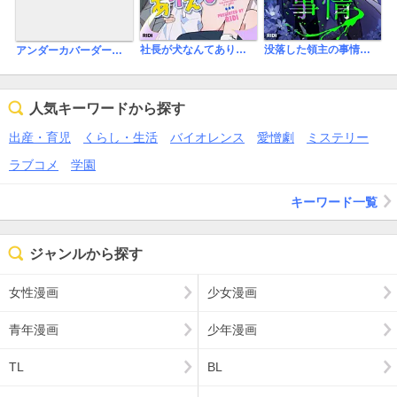
社長が犬なんてありえない！【タテヨミ】
没落した領主の事情【タテヨミ】
アンダーカバーダーリン（フルカラー）
人気キーワードから探す
出産・育児
くらし・生活
バイオレンス
愛憎劇
ミステリー
ラブコメ
学園
キーワード一覧
ジャンルから探す
女性漫画
少女漫画
青年漫画
少年漫画
TL
BL