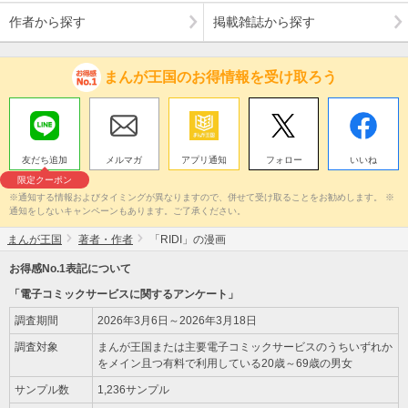
作者から探す
掲載雑誌から探す
まんが王国のお得情報を受け取ろう
友だち追加
メルマガ
アプリ通知
フォロー
いいね
限定クーポン
※通知する情報およびタイミングが異なりますので、併せて受け取ることをお勧めします。 ※
通知をしないキャンペーンもあります。ご了承ください。
まんが王国
著者・作者
「RIDI」の漫画
お得感No.1表記について
「電子コミックサービスに関するアンケート」
調査期間
2026年3月6日～2026年3月18日
調査対象
まんが王国または主要電子コミックサービスのうちいずれか
をメイン且つ有料で利用している20歳～69歳の男女
サンプル数
1,236サンプル