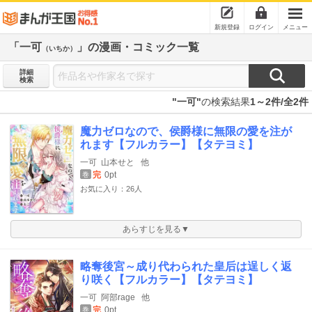
新規登録
ログイン
メニュー
「一可
」の漫画・コミック一覧
（いちか）
詳細
検索
"一可"
の検索結果
1～2件/全2件
魔力ゼロなので、侯爵様に無限の愛を注が
れます【フルカラー】【タテヨミ】
一可
山本せと
他
完
0pt
巻
お気に入り：26人
あらすじを見る▼
略奪後宮～成り代わられた皇后は逞しく返
り咲く【フルカラー】【タテヨミ】
一可
阿部rage
他
完
0pt
巻