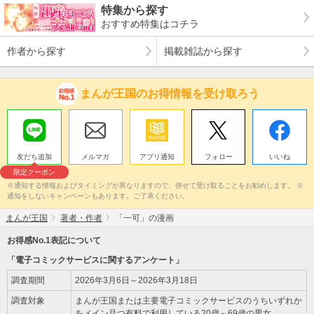
特集から探す
おすすめ特集はコチラ
作者から探す
掲載雑誌から探す
まんが王国のお得情報を受け取ろう
友だち追加
メルマガ
アプリ通知
フォロー
いいね
限定クーポン
※通知する情報およびタイミングが異なりますので、併せて受け取ることをお勧めします。 ※
通知をしないキャンペーンもあります。ご了承ください。
まんが王国
著者・作者
「一可」の漫画
お得感No.1表記について
「電子コミックサービスに関するアンケート」
調査期間
2026年3月6日～2026年3月18日
調査対象
まんが王国または主要電子コミックサービスのうちいずれか
をメイン且つ有料で利用している20歳～69歳の男女