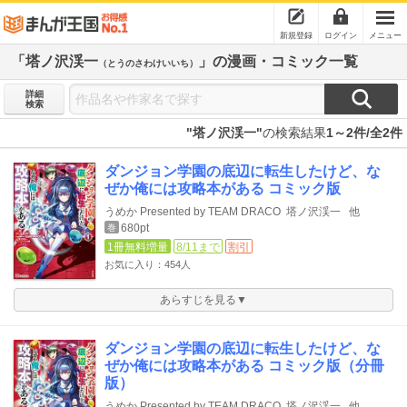
新規登録
ログイン
メニュー
「塔ノ沢渓一
」の漫画・コミック一覧
（とうのさわけいいち）
詳細
検索
"塔ノ沢渓一"
の検索結果
1～2件/全2件
ダンジョン学園の底辺に転生したけど、な
ぜか俺には攻略本がある コミック版
うめか Presented by TEAM DRACO
塔ノ沢渓一
他
680pt
巻
1冊無料増量
8/11まで
割引
お気に入り：454人
あらすじを見る▼
ダンジョン学園の底辺に転生したけど、な
ぜか俺には攻略本がある コミック版（分冊
版）
うめか Presented by TEAM DRACO
塔ノ沢渓一
他