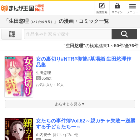
新規登録
ログイン
メニュー
「生田悠理
」の漫画・コミック一覧
（いくたゆうり）
詳細
検索
"生田悠理"
の検索結果
1～50件/全76件
女の裏切り#NTR#復讐#墓場婚 生田悠理作
品集
生田悠理
650pt
巻
お気に入り：10人
あらすじを見る▼
女たちの事件簿Vol.62～親ガチャ失敗ー逆襲
する子どもたちー～
山内規子
折井いずみ
他