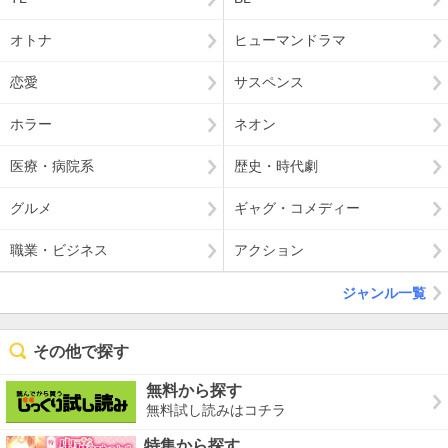
オトナ
ヒューマンドラマ
恋愛
サスペンス
ホラー
ネオン
医療・病院系
歴史・時代劇
グルメ
ギャグ・コメディー
職業・ビジネス
アクション
ジャンル一覧
その他で探す
無料から探す
無料試し読みはコチラ
特集から探す