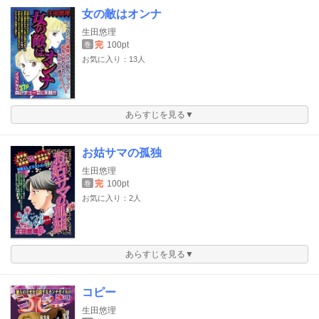
女の敵はオンナ
生田悠理
完
100pt
巻
お気に入り：13人
あらすじを見る▼
お姑サマの孤独
生田悠理
完
100pt
巻
お気に入り：2人
あらすじを見る▼
コピー
生田悠理