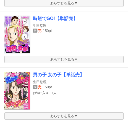
あらすじを見る▼
時短でGO!【単話売】
生田悠理
完
150pt
巻
あらすじを見る▼
男の子 女の子【単話売】
生田悠理
完
150pt
巻
お気に入り：1人
あらすじを見る▼