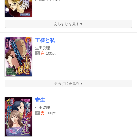
あらすじを見る▼
王様と私
生田悠理
完
100pt
巻
あらすじを見る▼
寄生
生田悠理
完
100pt
巻