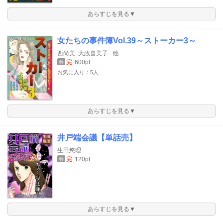
あらすじを見る▼
女たちの事件簿Vol.39～ストーカー3～
西尚美
大政喜美子
他
完
600pt
巻
お気に入り：5人
あらすじを見る▼
井戸端会議【単話売】
生田悠理
完
120pt
巻
あらすじを見る▼