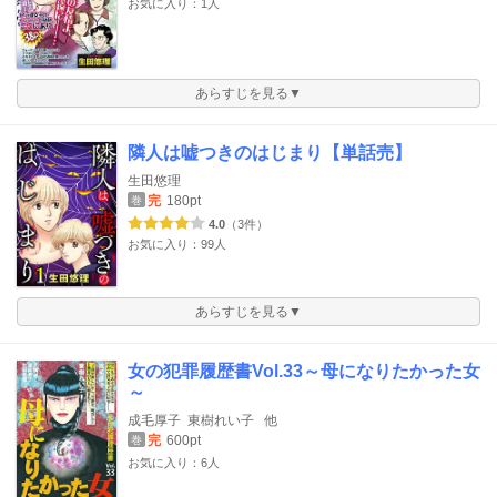
お気に入り：1人
あらすじを見る▼
隣人は嘘つきのはじまり【単話売】
生田悠理
完
180pt
巻
4.0
（3件）
お気に入り：99人
あらすじを見る▼
女の犯罪履歴書Vol.33～母になりたかった女
～
成毛厚子
東樹れい子
他
完
600pt
巻
お気に入り：6人