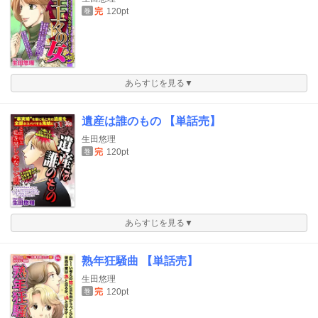
完
120pt
巻
あらすじを見る▼
遺産は誰のもの 【単話売】
生田悠理
完
120pt
巻
あらすじを見る▼
熟年狂騒曲 【単話売】
生田悠理
完
120pt
巻