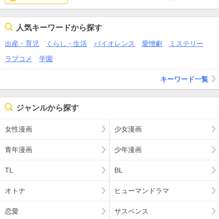
美少女多数のバトル漫画。面白くないわけではないけど、別にこれ
じゃなくても似たようなの沢山あるよね？程度かなぁ。絵に迫力が
あるわけでもないし。それどころか、ところどころ何やってるか分
人気キーワードから探す
かりにくいし。
出産・育児
くらし・生活
バイオレンス
愛憎劇
ミステリー
主人公ムーブしたブリーフ君がいい相棒になるなら面白かったが、
ラブコメ
学園
出ないなら継続して読む気にはなれないかも。
キーワード一覧
ジャンルから探す
女性漫画
少女漫画
青年漫画
少年漫画
TL
BL
オトナ
ヒューマンドラマ
恋愛
サスペンス