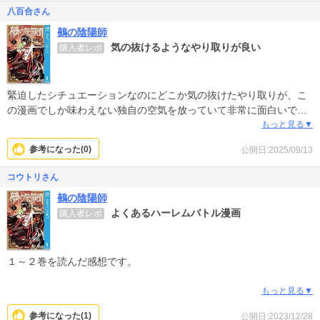
八百合さん
鵺の陰陽師
気の抜けるようなやり取りが良い
購入者レポ
緊迫したシチュエーションなのにどこか気の抜けたやり取りが、こ
の漫画でしか味わえない独自の空気を放っていて非常に面白いです
魅力的なヒロインも多く、そのヒロインから好かれる主人公も実直
もっと見る▼
で素直で正直な人間なので好感が持てるのも良い所です
参考になった(
0
)
公開日:2025/09/13
コウトリさん
鵺の陰陽師
よくあるハーレムバトル漫画
購入者レポ
１～２巻を読んだ感想です。
１話で最大のインパクトと好感度を稼いだブリーフ君が２話以降た
もっと見る▼
だのモブで以降出番もほぼなく、あとに残ったのはどこにでもある
参考になった(
1
)
公開日:2023/12/28