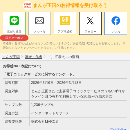
まんが王国のお得情報を受け取ろう
友だち追加
メルマガ
アプリ通知
フォロー
いいね
限定クーポン
※通知する情報およびタイミングが異なりますので、併せて受け取ることをお勧めします。 ※
通知をしないキャンペーンもあります。ご了承ください。
まんが王国
著者・作者
「川江康太」の漫画
お得感No.1表記について
「電子コミックサービスに関するアンケート」
調査期間
2026年3月6日～2026年3月18日
調査対象
まんが王国または主要電子コミックサービスのうちいずれか
をメイン且つ有料で利用している20歳～69歳の男女
サンプル数
1,236サンプル
調査方法
インターネットリサーチ
調査委託先
株式会社MARCS