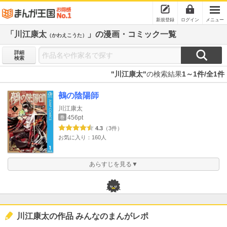
新規登録
ログイン
メニュー
「川江康太
」の漫画・コミック一覧
（かわえこうた）
詳細
検索
"川江康太"
の検索結果
1～1件/全1件
鵺の陰陽師
川江康太
456pt
巻
4.3
（3件）
お気に入り：160人
あらすじを見る▼
川江康太の作品 みんなのまんがレポ