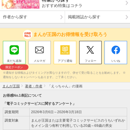
おすすめ特集はコチラ
作者から探す
掲載雑誌から探す
まんが王国のお得情報を受け取ろう
友だち追加
メルマガ
アプリ通知
フォロー
いいね
限定クーポン
※通知する情報およびタイミングが異なりますので、併せて受け取ることをお勧めします。 ※
通知をしないキャンペーンもあります。ご了承ください。
まんが王国
著者・作者
「えっちゃん」の漫画
お得感No.1表記について
「電子コミックサービスに関するアンケート」
調査期間
2026年3月6日～2026年3月18日
調査対象
まんが王国または主要電子コミックサービスのうちいずれか
をメイン且つ有料で利用している20歳～69歳の男女