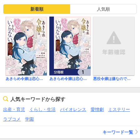
新着順
人気順
悪役令嬢は嫌なので、医務室助手になりました。【電子限定特典付き】
あきらめ令嬢は恋心なんていらない。～裏切られたはずなのに、婚約者からの溺愛が止まりません！～
あきらめ令嬢は恋心なんていらない。～裏切られたはずなのに、婚約者からの溺愛が止まりません！～【分冊版】
人気キーワードから探す
出産・育児
くらし・生活
バイオレンス
愛憎劇
ミステリー
ラブコメ
学園
キーワード一覧