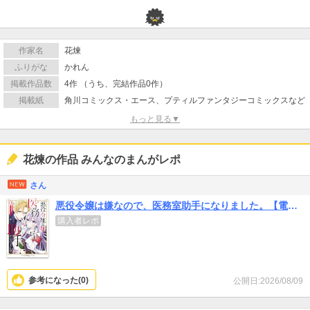
作家名
花煉
ふりがな
かれん
掲載作品数
4作 （うち、完結作品0作）
掲載紙
角川コミックス・エース、プティルファンタジーコミックスなど
もっと見る▼
花煉の作品 みんなのまんがレポ
さん
悪役令嬢は嫌なので、医務室助手になりました。【電子限定特典付き】
購入者レポ
参考になった(
0
)
公開日:2026/08/09