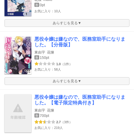
0pt
巻
お気に入り：10人
あらすじを見る▼
悪役令嬢は嫌なので、医務室助手になりま
した。【分冊版】
東由宇
花煉
150pt
巻
1.0
（1件）
お気に入り：58人
あらすじを見る▼
悪役令嬢は嫌なので、医務室助手になりま
した。【電子限定特典付き】
東由宇
花煉
700pt
巻
2.7
（3件）
お気に入り：219人