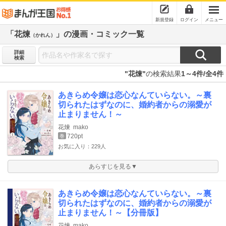
新規登録
ログイン
メニュー
「花煉
」の漫画・コミック一覧
（かれん）
詳細
検索
"花煉"
の検索結果
1～4件/全4件
あきらめ令嬢は恋心なんていらない。～裏
切られたはずなのに、婚約者からの溺愛が
止まりません！～
花煉
mako
720pt
巻
お気に入り：229人
あらすじを見る▼
あきらめ令嬢は恋心なんていらない。～裏
切られたはずなのに、婚約者からの溺愛が
止まりません！～【分冊版】
花煉
mako