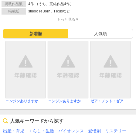
掲載作品数
4作 （うち、完結作品4作）
掲載紙
studio reBorn、Ficusなど
もっと見る▼
新着順
人気順
ニンジンありますか？（フルカラー）【特装版】
ニンジンありますか？（フルカラー）
ゼア・ノット・ゼア やり手オーナーのふしだら猫教育日記（フルカラー）
人気キーワードから探す
出産・育児
くらし・生活
バイオレンス
愛憎劇
ミステリー