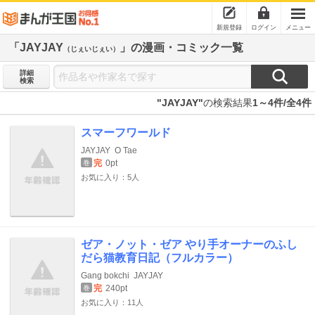
新規登録
ログイン
メニュー
「JAYJAY
」の漫画・コミック一覧
（じぇいじぇい）
詳細
検索
"JAYJAY"
の検索結果
1～4件/全4件
スマーフワールド
JAYJAY
O Tae
完
0pt
巻
お気に入り：5人
ゼア・ノット・ゼア やり手オーナーのふし
だら猫教育日記（フルカラー）
Gang bokchi
JAYJAY
完
240pt
巻
お気に入り：11人