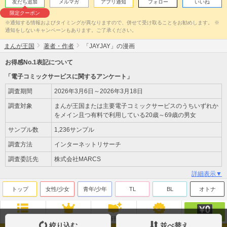
友だち追加
メルマガ
アプリ通知
フォロー
いいね
限定クーポン
※通知する情報およびタイミングが異なりますので、併せて受け取ることをお勧めします。 ※
通知をしないキャンペーンもあります。ご了承ください。
まんが王国
著者・作者
「JAYJAY」の漫画
お得感No.1表記について
「電子コミックサービスに関するアンケート」
調査期間
2026年3月6日～2026年3月18日
調査対象
まんが王国または主要電子コミックサービスのうちいずれか
をメイン且つ有料で利用している20歳～69歳の男女
サンプル数
1,236サンプル
調査方法
インターネットリサーチ
調査委託先
株式会社MARCS
詳細表示▼
トップ
女性/少女
青年/少年
TL
BL
オトナ
無料
ジャンル
ランキング
新刊
来店ﾎﾟｲﾝﾄ
絞り込む
並べ替え