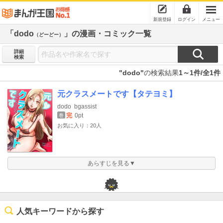
新規登録
ログイン
メニュー
「dodo
」の漫画・コミック一覧
（どーどー）
詳細
検索
"dodo"
の検索結果
1～1件/全1件
元クラスメートです【タテヨミ】
dodo
bgassist
完
0pt
巻
お気に入り：20人
あらすじを見る▼
人気キーワードから探す