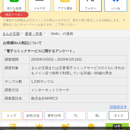
友だち追加
メルマガ
アプリ通知
フォロー
いいね
限定クーポン
※通知する情報およびタイミングが異なりますので、併せて受け取ることをお勧めします。 ※
通知をしないキャンペーンもあります。ご了承ください。
まんが王国
著者・作者
「dodo」の漫画
お得感No.1表記について
「電子コミックサービスに関するアンケート」
調査期間
2026年3月6日～2026年3月18日
調査対象
まんが王国または主要電子コミックサービスのうちいずれか
をメイン且つ有料で利用している20歳～69歳の男女
サンプル数
1,236サンプル
調査方法
インターネットリサーチ
調査委託先
株式会社MARCS
詳細表示▼
トップ
女性/少女
青年/少年
TL
BL
オトナ