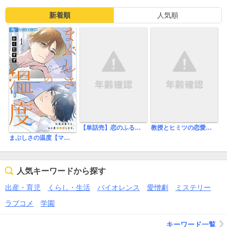
新着順
人気順
【単話売】恋のふるところ
教授とヒミツの恋愛定理
まぶしさの温度【マイクロ】
人気キーワードから探す
出産・育児
くらし・生活
バイオレンス
愛憎劇
ミステリー
ラブコメ
学園
キーワード一覧