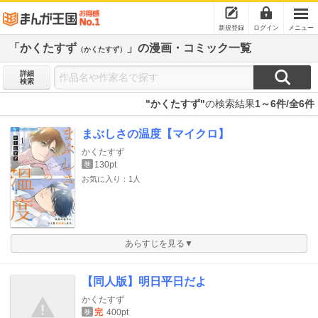
新規登録
ログイン
メニュー
「かくたすず
」の漫画・コミック一覧
（かくたすず）
詳細
検索
"かくたすず"
の検索結果
1～6件/全6件
まぶしさの温度【マイクロ】
かくたすず
130pt
巻
お気に入り：1人
あらすじを見る▼
【同人版】明日平日だよ
かくたすず
完
400pt
巻