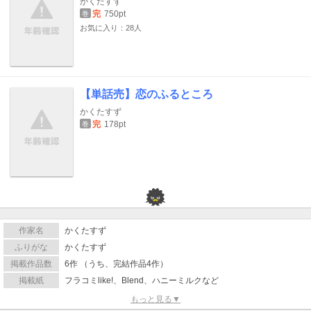
かくたすず
完
750pt
巻
お気に入り：28人
【単話売】恋のふるところ
かくたすず
完
178pt
巻
作家名
かくたすず
ふりがな
かくたすず
掲載作品数
6作 （うち、完結作品4作）
掲載紙
フラコミlike!、Blend、ハニーミルクなど
もっと見る▼