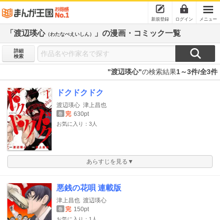
新規登録
ログイン
メニュー
「渡辺瑛心
」の漫画・コミック一覧
（わたなべえいしん）
詳細
検索
"渡辺瑛心"
の検索結果
1～3件/全3件
ドクドクドク
渡辺瑛心
津上昌也
完
630pt
巻
お気に入り：3人
あらすじを見る▼
悪銭の花唄 連載版
津上昌也
渡辺瑛心
完
150pt
巻
お気に入り：1人