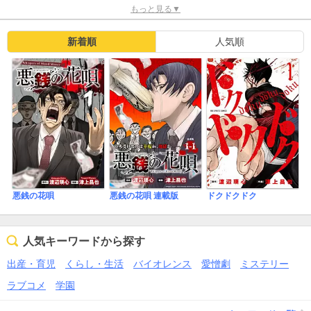
もっと見る▼
新着順
人気順
ドクドクドク
悪銭の花唄
悪銭の花唄 連載版
人気キーワードから探す
出産・育児
くらし・生活
バイオレンス
愛憎劇
ミステリー
ラブコメ
学園