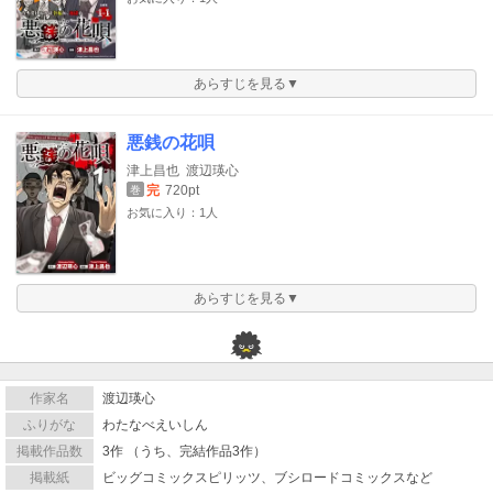
あらすじを見る▼
悪銭の花唄
津上昌也
渡辺瑛心
完
720pt
巻
お気に入り：1人
あらすじを見る▼
作家名
渡辺瑛心
ふりがな
わたなべえいしん
掲載作品数
3作 （うち、完結作品3作）
掲載紙
ビッグコミックスピリッツ、ブシロードコミックスなど