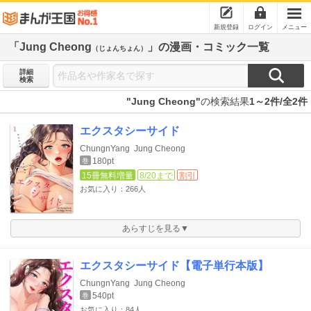
新規登録
ログイン
メニュー
「Jung Cheong
」の漫画・コミック一覧
（じょんちょん）
詳細
検索
"Jung Cheong"
の検索結果
1～2件/全2件
エクスタシーサイド
ChungnYang
Jung Cheong
180pt
巻
15冊無料増量
8/20まで
割引
お気に入り：266人
あらすじを見る▼
エクスタシーサイド【電子単行本版】
ChungnYang
Jung Cheong
540pt
巻
お気に入り：84人