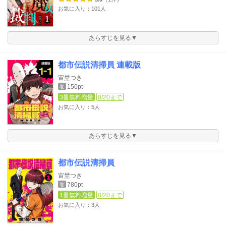
お気に入り：101人
あらすじを見る▼
都市伝説清掃員 連載版
宙埜つき
150pt
巻
3冊無料増量
8/20まで
お気に入り：5人
あらすじを見る▼
都市伝説清掃員
宙埜つき
780pt
巻
1冊無料増量
8/20まで
お気に入り：3人