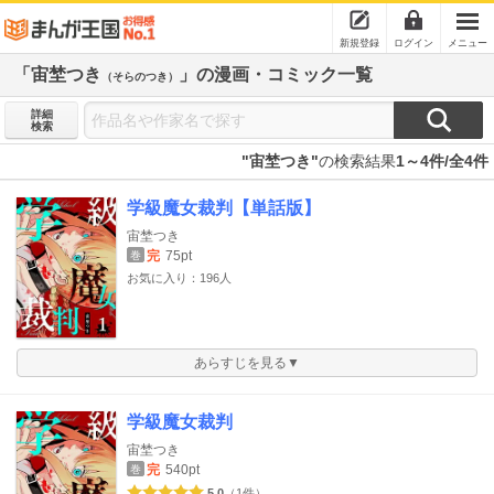
新規登録
ログイン
メニュー
「宙埜つき
」の漫画・コミック一覧
（そらのつき）
詳細
検索
"宙埜つき"
の検索結果
1～4件/全4件
学級魔女裁判【単話版】
宙埜つき
完
75pt
巻
お気に入り：196人
あらすじを見る▼
学級魔女裁判
宙埜つき
完
540pt
巻
5.0
（1件）