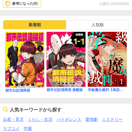
参考になった(
0
)
公開日:2026/03/06
新着順
人気順
都市伝説清掃員 連載版
学級魔女裁判【単話版】
都市伝説清掃員
人気キーワードから探す
出産・育児
くらし・生活
バイオレンス
愛憎劇
ミステリー
ラブコメ
学園