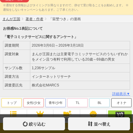
※通知する情報およびタイミングが異なりますので、併せて受け取ることをお勧めします。 ※
通知をしないキャンペーンもあります。ご了承ください。
まんが王国
著者・作者
「宙埜つき」の漫画
お得感No.1表記について
「電子コミックサービスに関するアンケート」
調査期間
2026年3月6日～2026年3月18日
調査対象
まんが王国または主要電子コミックサービスのうちいずれか
をメイン且つ有料で利用している20歳～69歳の男女
サンプル数
1,236サンプル
調査方法
インターネットリサーチ
調査委託先
株式会社MARCS
詳細表示▼
トップ
女性/少女
青年/少年
TL
BL
オトナ
無料
ジャンル
ランキング
新刊
来店ﾎﾟｲﾝﾄ
絞り込む
並べ替え
Copyright(c)Beaglee Inc. All Rights Reserved.