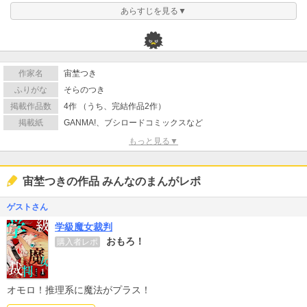
あらすじを見る▼
作家名
宙埜つき
ふりがな
そらのつき
掲載作品数
4作 （うち、完結作品2作）
掲載紙
GANMA!、ブシロードコミックスなど
もっと見る▼
宙埜つきの作品 みんなのまんがレポ
ゲストさん
学級魔女裁判
おもろ！
購入者レポ
オモロ！推理系に魔法がプラス！