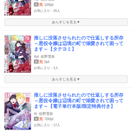
完
100pt
巻
お気に入り：25人
あらすじを見る▼
推しに没落させられたので仕返しする所存
～悪役令嬢は辺境の町で溺愛されて困って
ます～【タテヨミ】
Ayi
佐野雪奈
完
0pt
巻
お気に入り：2人
あらすじを見る▼
推しに没落させられたので仕返しする所存
～悪役令嬢は辺境の町で溺愛されて困って
ます～【電子単行本版/限定特典付き】
Ai
佐野雪奈
完
700pt
巻
お気に入り：17人