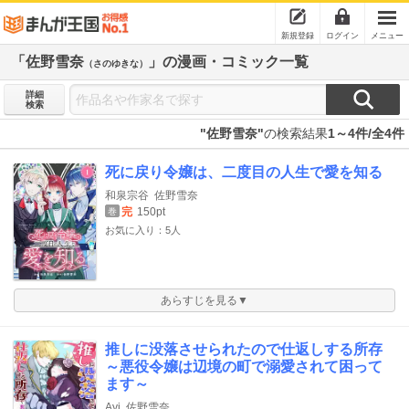
新規登録
ログイン
メニュー
「佐野雪奈
」の漫画・コミック一覧
（さのゆきな）
詳細
検索
"佐野雪奈"
の検索結果
1～4件/全4件
死に戻り令嬢は、二度目の人生で愛を知る
和泉宗谷
佐野雪奈
完
150pt
巻
お気に入り：5人
あらすじを見る▼
推しに没落させられたので仕返しする所存
～悪役令嬢は辺境の町で溺愛されて困って
ます～
Ayi
佐野雪奈