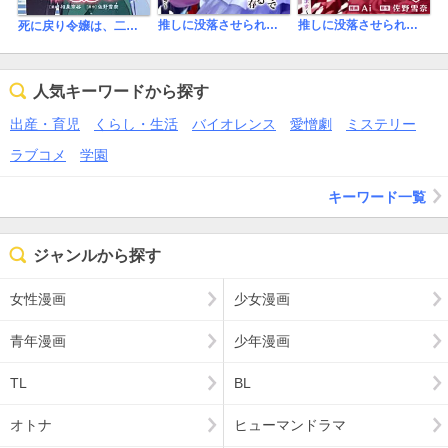
推しに没落させられたので仕返しする所存～悪役令嬢は辺境の町で溺愛されて困ってます～【電子単行本版/限定特典付き】
推しに没落させられたので仕返しする所存～悪役令嬢は辺境の町で溺愛されて困ってます～
死に戻り令嬢は、二度目の人生で愛を知る
人気キーワードから探す
出産・育児
くらし・生活
バイオレンス
愛憎劇
ミステリー
ラブコメ
学園
キーワード一覧
ジャンルから探す
女性漫画
少女漫画
青年漫画
少年漫画
TL
BL
オトナ
ヒューマンドラマ