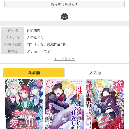
あらすじを見る▼
作家名
佐野雪奈
ふりがな
さのゆきな
掲載作品数
4作 （うち、完結作品4作）
掲載紙
アラモードなど
もっと見る▼
新着順
人気順