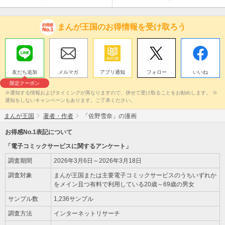
まんが王国のお得情報を受け取ろう
友だち追加
メルマガ
アプリ通知
フォロー
いいね
限定クーポン
※通知する情報およびタイミングが異なりますので、併せて受け取ることをお勧めします。 ※
通知をしないキャンペーンもあります。ご了承ください。
まんが王国
著者・作者
「佐野雪奈」の漫画
お得感No.1表記について
「電子コミックサービスに関するアンケート」
調査期間
2026年3月6日～2026年3月18日
調査対象
まんが王国または主要電子コミックサービスのうちいずれか
をメイン且つ有料で利用している20歳～69歳の男女
サンプル数
1,236サンプル
調査方法
インターネットリサーチ