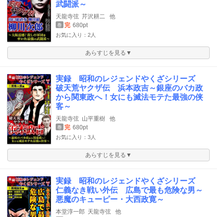
武闘派～
天龍寺弦
芹沢耕二
他
完
680pt
巻
お気に入り：2人
あらすじを見る▼
実録 昭和のレジェンドやくざシリーズ
破天荒ヤクザ伝 浜本政吉～銀座のバカ政
から関東政へ！女にも滅法モテた最強の侠
客～
天龍寺弦
山平重樹
他
完
680pt
巻
お気に入り：3人
あらすじを見る▼
実録 昭和のレジェンドやくざシリーズ
仁義なき戦い外伝 広島で最も危険な男～
悪魔のキューピー・大西政寛～
本堂淳一郎
天龍寺弦
他