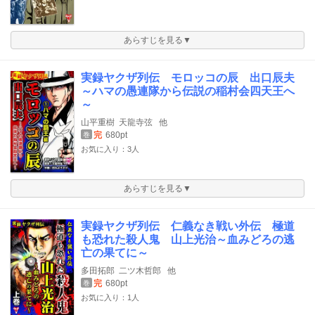
あらすじを見る▼
実録ヤクザ列伝 モロッコの辰 出口辰夫
～ハマの愚連隊から伝説の稲村会四天王へ
～
山平重樹
天龍寺弦
他
完
680pt
巻
お気に入り：3人
あらすじを見る▼
実録ヤクザ列伝 仁義なき戦い外伝 極道
も恐れた殺人鬼 山上光治～血みどろの逃
亡の果てに～
多田拓郎
二ツ木哲郎
他
完
680pt
巻
お気に入り：1人