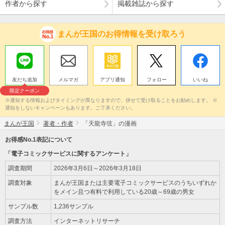
作者から探す
掲載雑誌から探す
まんが王国のお得情報を受け取ろう
友だち追加
メルマガ
アプリ通知
フォロー
いいね
限定クーポン
※通知する情報およびタイミングが異なりますので、併せて受け取ることをお勧めします。 ※
通知をしないキャンペーンもあります。ご了承ください。
まんが王国
著者・作者
「天龍寺弦」の漫画
お得感No.1表記について
「電子コミックサービスに関するアンケート」
調査期間
2026年3月6日～2026年3月18日
調査対象
まんが王国または主要電子コミックサービスのうちいずれか
をメイン且つ有料で利用している20歳～69歳の男女
サンプル数
1,236サンプル
調査方法
インターネットリサーチ