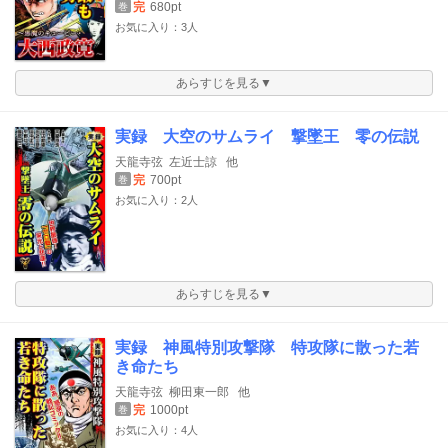
完
680pt
巻
お気に入り：3人
あらすじを見る▼
実録 大空のサムライ 撃墜王 零の伝説
天龍寺弦
左近士諒
他
完
700pt
巻
お気に入り：2人
あらすじを見る▼
実録 神風特別攻撃隊 特攻隊に散った若
き命たち
天龍寺弦
柳田東一郎
他
完
1000pt
巻
お気に入り：4人