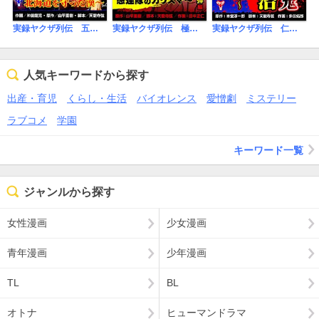
実録ヤクザ列伝 五代目山口組初代誠友会 北海のライオン 石間春夫～命を懸けて北海道を守った漢～
実録ヤクザ列伝 極道ブレイキングダウン 万年東一～ケンカ最強!!愚連隊のカリスマ～
実録ヤクザ列伝 仁義なき戦い外伝 極道も恐れた殺人鬼 山上光治～血みどろの逃亡の果てに～
人気キーワードから探す
出産・育児
くらし・生活
バイオレンス
愛憎劇
ミステリー
ラブコメ
学園
キーワード一覧
ジャンルから探す
女性漫画
少女漫画
青年漫画
少年漫画
TL
BL
オトナ
ヒューマンドラマ