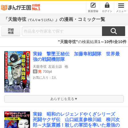
新規登録
ログイン
メニュー
「天龍寺弦
」の漫画・コミック一覧
（てんりゅうじげん）
詳細
検索
"天龍寺弦"
の検索結果
1～10件/全10件
実録 撃墜王秘伝 加藤隼戦闘隊 世界最
強の戦闘機部隊
天龍寺弦
左近士諒
他
完
700pt
巻
お気に入り：2人
あらすじを見る▼
実録 昭和のレジェンドやくざシリーズ
死闘ヤクザ伝 山口組直参柳川組 柳川次
郎～大阪震撼！殺しの軍団を率いた最強の