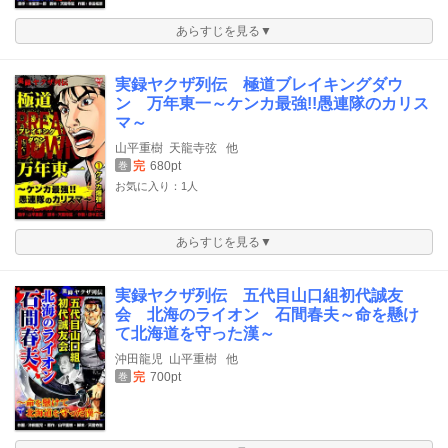
あらすじを見る▼
実録ヤクザ列伝 極道ブレイキングダウ
ン 万年東一～ケンカ最強!!愚連隊のカリス
マ～
山平重樹
天龍寺弦
他
完
680pt
巻
お気に入り：1人
あらすじを見る▼
実録ヤクザ列伝 五代目山口組初代誠友
会 北海のライオン 石間春夫～命を懸け
て北海道を守った漢～
沖田龍児
山平重樹
他
完
700pt
巻