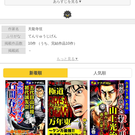
あらすじを見る▼
作家名
天龍寺弦
ふりがな
てんりゅうじげん
掲載作品数
10作 （うち、完結作品10作）
掲載紙
－
もっと見る▼
新着順
人気順