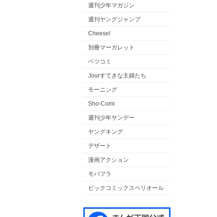
週刊少年マガジン
週刊ヤングジャンプ
Cheese!
別冊マーガレット
ベツコミ
Jourすてきな主婦たち
モーニング
Sho-Comi
週刊少年サンデー
ヤングキング
デザート
漫画アクション
モバフラ
ビックコミックスペリオール