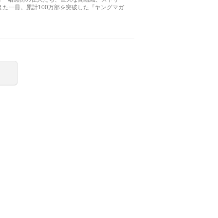
た一冊。累計100万部を突破した『ヤングマガ