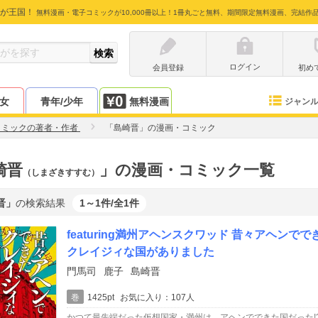
が王国！
無料漫画・電子コミックが10,000冊以上！1冊丸ごと無料、期間限定無料漫画、完結作
ログイン
会員登録
初め
少女
青年/少年
無料漫画
ジャン
コミックの著者・作者
「島崎晋」の漫画・コミック
崎晋
」の漫画・コミック一覧
（しまざきすすむ）
晋」
の検索結果
1～1件/全1件
featuring満州アヘンスクワッド 昔々アヘンでで
クレイジィな国がありました
門馬司
鹿子
島崎晋
巻
1425pt
お気に入り：107人
かつて最先端だった仮想国家・満州は、アヘンでできた国だった!