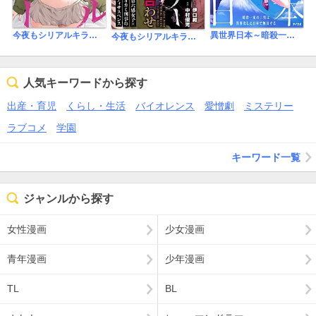
今夜もシリアルキラーと待ち合わせ
異世界日本～暗殺一家の三男は異界化した日本で無双する～【コミックス版】
今夜もシリアルキラーと待ち合わせ 分冊版
人気キーワードから探す
出産・育児
くらし・生活
バイオレンス
愛憎劇
ミステリー
ラブコメ
学園
キーワード一覧
ジャンルから探す
女性漫画
少女漫画
青年漫画
少年漫画
TL
BL