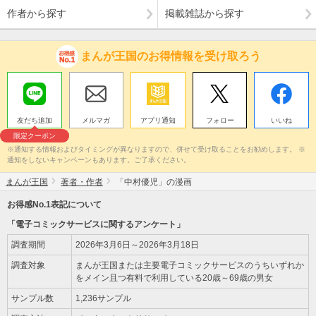
作者から探す
掲載雑誌から探す
まんが王国のお得情報を受け取ろう
友だち追加
メルマガ
アプリ通知
フォロー
いいね
限定クーポン
※通知する情報およびタイミングが異なりますので、併せて受け取ることをお勧めします。 ※
通知をしないキャンペーンもあります。ご了承ください。
まんが王国
著者・作者
「中村優児」の漫画
お得感No.1表記について
「電子コミックサービスに関するアンケート」
調査期間
2026年3月6日～2026年3月18日
調査対象
まんが王国または主要電子コミックサービスのうちいずれか
をメイン且つ有料で利用している20歳～69歳の男女
サンプル数
1,236サンプル