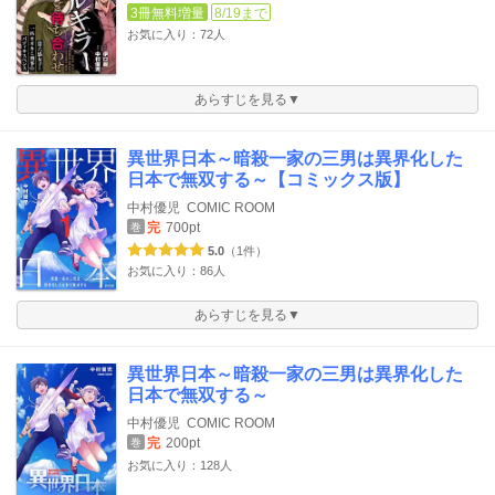
3冊無料増量
8/19まで
お気に入り：72人
あらすじを見る▼
異世界日本～暗殺一家の三男は異界化した
日本で無双する～【コミックス版】
中村優児
COMIC ROOM
完
700pt
巻
5.0
（1件）
お気に入り：86人
あらすじを見る▼
異世界日本～暗殺一家の三男は異界化した
日本で無双する～
中村優児
COMIC ROOM
完
200pt
巻
お気に入り：128人