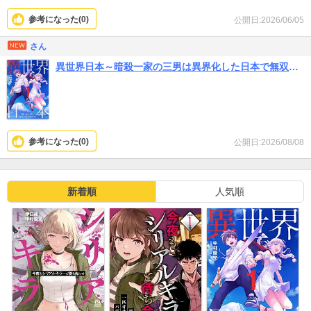
参考になった(
0
)
公開日:2026/06/05
さん
異世界日本～暗殺一家の三男は異界化した日本で無双する～【コミックス版】
参考になった(
0
)
公開日:2026/08/08
新着順
人気順