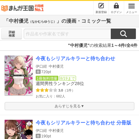
新規登録
ログイン
メニュー
「中村優児
」の漫画・コミック一覧
（なかむらゆうじ）
詳細
検索
"中村優児"
の検索結果
1～4件/全4件
今夜もシリアルキラーと待ち合わせ
伊口紺
中村優児
720pt
巻
1冊無料増量
8/19まで
週間男性ランキング
28位
3.0
（1件）
お気に入り：682人
あらすじを見る▼
今夜もシリアルキラーと待ち合わせ 分冊版
伊口紺
中村優児
190pt
巻