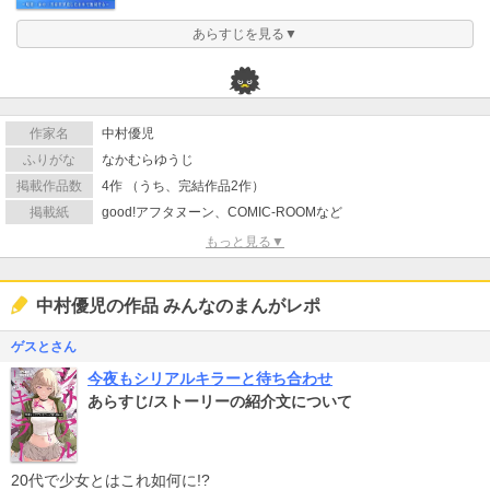
あらすじを見る▼
作家名
中村優児
ふりがな
なかむらゆうじ
掲載作品数
4作 （うち、完結作品2作）
掲載紙
good!アフタヌーン、COMIC-ROOMなど
もっと見る▼
中村優児の作品 みんなのまんがレポ
ゲスとさん
今夜もシリアルキラーと待ち合わせ
あらすじ/ストーリーの紹介文について
20代で少女とはこれ如何に!?