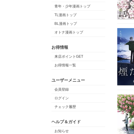
青年・少年漫画トップ
TL漫画トップ
BL漫画トップ
オトナ漫画トップ
お得情報
来店ポイントGET
お得情報一覧
ユーザーメニュー
会員登録
ログイン
チェック履歴
ヘルプ＆ガイド
お知らせ