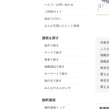
ヘルプ／お問い合わせ
ご利用ガイド
初めての方へ
まんが王国にひとこと投稿
漫画を探す
作家
条件で探す
ふり
テーマで探す
掲載
著者で探す
掲載
掲載雑誌で探す
林史
キーワードで探す
最も
林史
発行元で探す
最も
みんなのまんがレポ
無料漫画
無料漫画トップ
新着