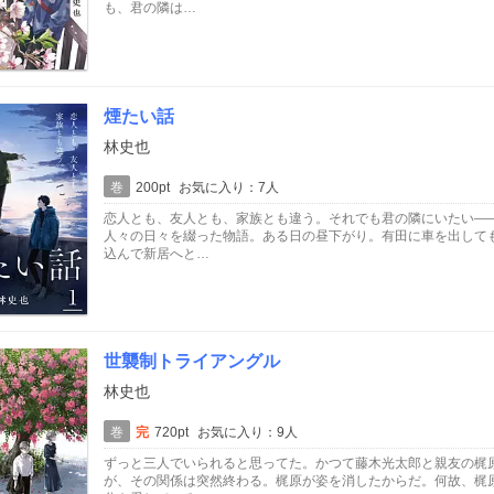
も、君の隣は…
煙たい話
林史也
巻
200pt
お気に入り：7人
恋人とも、友人とも、家族とも違う。それでも君の隣にいたい―
人々の日々を綴った物語。ある日の昼下がり。有田に車を出して
込んで新居へと…
世襲制トライアングル
林史也
巻
完
720pt
お気に入り：9人
ずっと三人でいられると思ってた。かつて藤木光太郎と親友の梶
が、その関係は突然終わる。梶原が姿を消したからだ。何故、梶