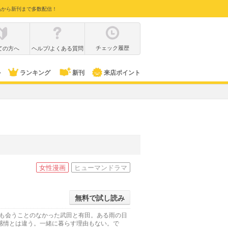
品から新刊まで多数配信！
チェック履歴
ての方へ
ヘルプ/よくある質問
ル
ランキング
新刊
来店ポイント
女性漫画
ヒューマンドラマ
無料で試し読み
度も会うことのなかった武田と有田。ある雨の日
感情とは違う。一緒に暮らす理由もない。で