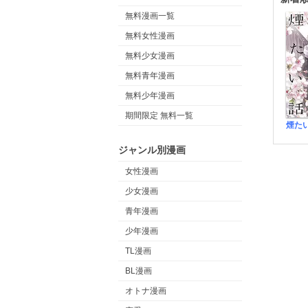
無料漫画一覧
無料女性漫画
無料少女漫画
無料青年漫画
無料少年漫画
期間限定 無料一覧
ジャンル別漫画
女性漫画
少女漫画
青年漫画
少年漫画
TL漫画
BL漫画
オトナ漫画