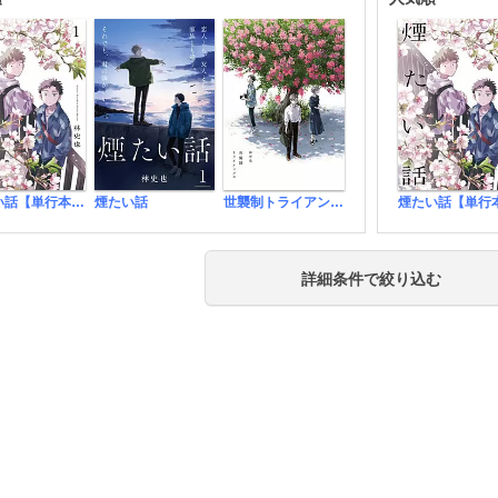
煙たい話【単行本版】
煙たい話
世襲制トライアングル
詳細条件で絞り込む