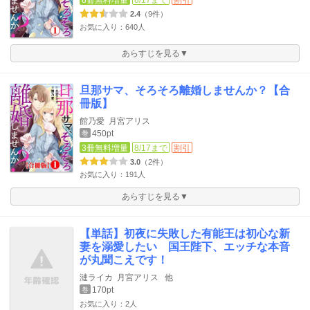
8冊無料増量
8/17まで
割引
2.4
（9件）
お気に入り：640人
あらすじを見る▼
旦那サマ、そろそろ離婚しませんか？【合
冊版】
館乃愛
月宮アリス
450pt
巻
3冊無料増量
8/17まで
割引
3.0
（2件）
お気に入り：191人
あらすじを見る▼
【単話】初夜に失敗した有能王は初心な新
妻を溺愛したい 国王陛下、エッチな本音
が丸聞こえです！
漣ライカ
月宮アリス
他
170pt
巻
お気に入り：2人