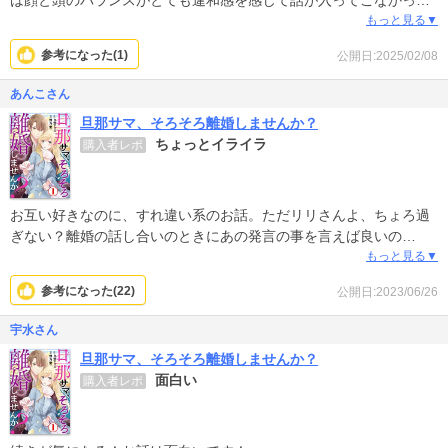
です。
もっと見る▼
参考になった(
1
)
公開日:2025/02/08
あんこさん
旦那サマ、そろそろ離婚しませんか？
ちょっとイライラ
購入者レポ
お互い好きなのに、すれ違い系のお話。ただリリさんよ、ちょろ過
ぎない？離婚の話し合いのときにあの発言の事を言えば良いの
に！！と思いながら読み、簡単に食事などにもついて行く。本気で
もっと見る▼
別れる気ないの周りにバレバレ。リリちゃんの性格ちょっと好きに
参考になった(
22
)
公開日:2023/06/26
なれないわ。
そしてそれに気づかない旦那は人の気持ち解らない過ぎ。おそらく
宇水さん
復縁して終わるんだろうけど、どうなるんだろう。とはちょっと違
旦那サマ、そろそろ離婚しませんか？
うイライラを抱えてしまいそうなお話です。
面白い
購入者レポ