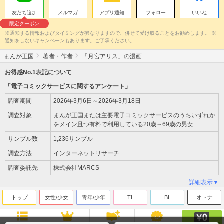
友だち追加
メルマガ
アプリ通知
フォロー
いいね
限定クーポン
※通知する情報およびタイミングが異なりますので、併せて受け取ることをお勧めします。 ※
通知をしないキャンペーンもあります。ご了承ください。
まんが王国
著者・作者
「月宮アリス」の漫画
お得感No.1表記について
「電子コミックサービスに関するアンケート」
調査期間
2026年3月6日～2026年3月18日
調査対象
まんが王国または主要電子コミックサービスのうちいずれか
をメイン且つ有料で利用している20歳～69歳の男女
サンプル数
1,236サンプル
調査方法
インターネットリサーチ
調査委託先
株式会社MARCS
詳細表示▼
トップ
女性/少女
青年/少年
TL
BL
オトナ