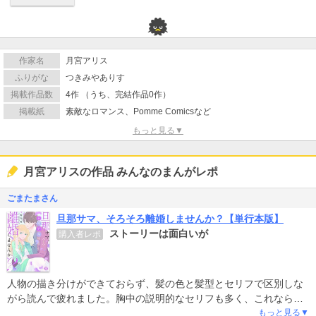
作家名
月宮アリス
ふりがな
つきみやありす
掲載作品数
4作 （うち、完結作品0作）
掲載紙
素敵なロマンス、Pomme Comicsなど
もっと見る▼
月宮アリスの作品 みんなのまんがレポ
ごまたまさん
旦那サマ、そろそろ離婚しませんか？【単行本版】
ストーリーは面白いが
購入者レポ
人物の描き分けができておらず、髪の色と髪型とセリフで区別しな
がら読んで疲れました。胸中の説明的なセリフも多く、これならば
コミックではなく原作小説で続きを読もうかな、と思っています。
もっと見る▼