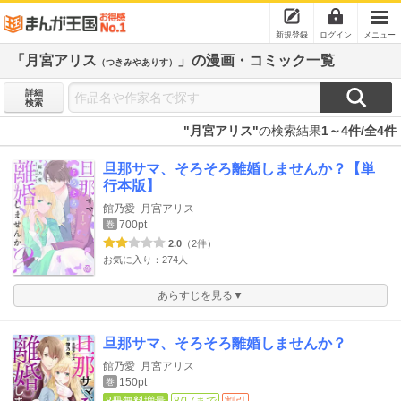
新規登録
ログイン
メニュー
「月宮アリス
」の漫画・コミック一覧
（つきみやありす）
詳細
検索
"月宮アリス"
の検索結果
1～4件/全4件
旦那サマ、そろそろ離婚しませんか？【単
行本版】
館乃愛
月宮アリス
700pt
巻
2.0
（2件）
お気に入り：274人
あらすじを見る▼
旦那サマ、そろそろ離婚しませんか？
館乃愛
月宮アリス
150pt
巻