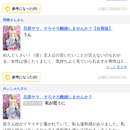
参考になった(
0
)
公開日:2026/07/22
岡﨑さんさん
旦那サマ、そろそろ離婚しませんか？【合冊版】
うん
めんどくさい！（笑）主人公の言いたいことが言えないのもわか
る。女性は強くたくましく、気持ちよく見ていられますが男性は10
歳差なのに幼稚すぎて１巻で限界！
もっと見る▼
参考になった(
0
)
公開日:2025/07/05
みぃしゃんさん
旦那サマ、そろそろ離婚しませんか？
私が思うに
購入者レポ
皆さん絵がイマイチと書かれていて、私も違和感がありました。私
は顔と頭のバランスがとても違和感を感じて話が入ってこなかった