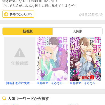
続きが気になる！お話は面白いです！
でもでも絵が…みんな同じに顔に見えてしまう^^;
参考になった(
17
)
公開日:2023/01/10
新着順
人気順
【単話】初夜に失敗した有能王は初心な新妻を溺愛したい 国王陛下、エッチな本音が丸聞こえです！
旦那サマ、そろそろ離婚しませんか？【単行本版】
旦那サマ、そろそろ離婚しませんか？【合冊版】
人気キーワードから探す