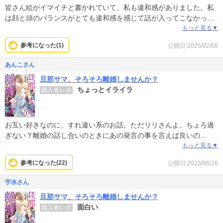
皆さん絵がイマイチと書かれていて、私も違和感がありました。私
は顔と頭のバランスがとても違和感を感じて話が入ってこなかった
です。
もっと見る▼
参考になった(
1
)
公開日:2025/02/08
あんこさん
旦那サマ、そろそろ離婚しませんか？
ちょっとイライラ
購入者レポ
お互い好きなのに、すれ違い系のお話。ただリリさんよ、ちょろ過
ぎない？離婚の話し合いのときにあの発言の事を言えば良いの
に！！と思いながら読み、簡単に食事などにもついて行く。本気で
もっと見る▼
別れる気ないの周りにバレバレ。リリちゃんの性格ちょっと好きに
参考になった(
22
)
公開日:2023/06/26
なれないわ。
そしてそれに気づかない旦那は人の気持ち解らない過ぎ。おそらく
宇水さん
復縁して終わるんだろうけど、どうなるんだろう。とはちょっと違
旦那サマ、そろそろ離婚しませんか？
うイライラを抱えてしまいそうなお話です。
面白い
購入者レポ