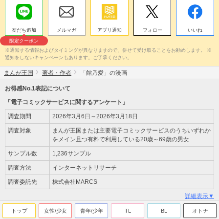
友だち追加
メルマガ
アプリ通知
フォロー
いいね
限定クーポン
※通知する情報およびタイミングが異なりますので、併せて受け取ることをお勧めします。 ※
通知をしないキャンペーンもあります。ご了承ください。
まんが王国
著者・作者
「館乃愛」の漫画
お得感No.1表記について
「電子コミックサービスに関するアンケート」
調査期間
2026年3月6日～2026年3月18日
調査対象
まんが王国または主要電子コミックサービスのうちいずれか
をメイン且つ有料で利用している20歳～69歳の男女
サンプル数
1,236サンプル
調査方法
インターネットリサーチ
調査委託先
株式会社MARCS
詳細表示▼
トップ
女性/少女
青年/少年
TL
BL
オトナ