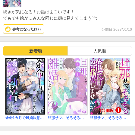
続きが気になる！お話は面白いです！
でもでも絵が…みんな同じに顔に見えてしまう^^;
参考になった(
17
)
公開日:2023/01/10
新着順
人気順
余命1カ月で離婚決意したのに、溺愛侯爵様に執着されて困ってます（単話版）
旦那サマ、そろそろ離婚しませんか？【単行本版】
旦那サマ、そろそろ離婚しませんか？【合冊版】