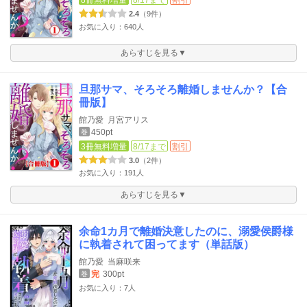
8冊無料増量
8/17まで
割引
2.4
（9件）
お気に入り：640人
あらすじを見る▼
旦那サマ、そろそろ離婚しませんか？【合
冊版】
館乃愛
月宮アリス
450pt
巻
3冊無料増量
8/17まで
割引
3.0
（2件）
お気に入り：191人
あらすじを見る▼
余命1カ月で離婚決意したのに、溺愛侯爵様
に執着されて困ってます（単話版）
館乃愛
当麻咲来
完
300pt
巻
お気に入り：7人