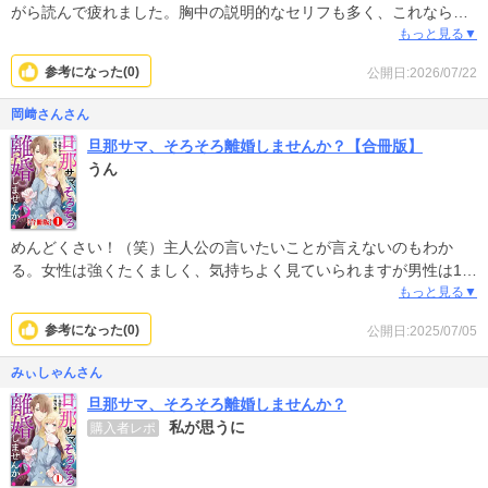
がら読んで疲れました。胸中の説明的なセリフも多く、これならば
コミックではなく原作小説で続きを読もうかな、と思っています。
もっと見る▼
参考になった(
0
)
公開日:2026/07/22
岡﨑さんさん
旦那サマ、そろそろ離婚しませんか？【合冊版】
うん
めんどくさい！（笑）主人公の言いたいことが言えないのもわか
る。女性は強くたくましく、気持ちよく見ていられますが男性は10
歳差なのに幼稚すぎて１巻で限界！
もっと見る▼
参考になった(
0
)
公開日:2025/07/05
みぃしゃんさん
旦那サマ、そろそろ離婚しませんか？
私が思うに
購入者レポ