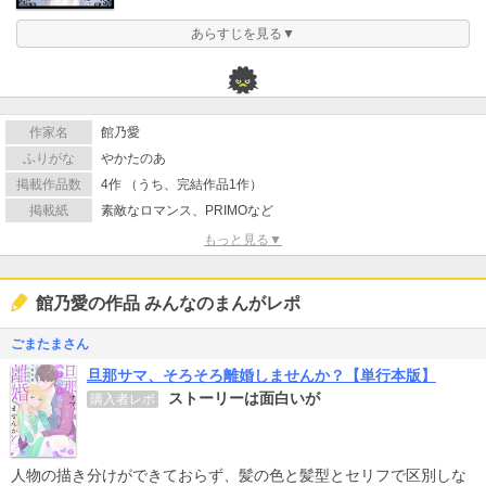
あらすじを見る▼
作家名
館乃愛
ふりがな
やかたのあ
掲載作品数
4作 （うち、完結作品1作）
掲載紙
素敵なロマンス、PRIMOなど
もっと見る▼
館乃愛の作品 みんなのまんがレポ
ごまたまさん
旦那サマ、そろそろ離婚しませんか？【単行本版】
ストーリーは面白いが
購入者レポ
人物の描き分けができておらず、髪の色と髪型とセリフで区別しな