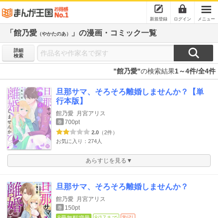
新規登録
ログイン
メニュー
「館乃愛
」の漫画・コミック一覧
（やかたのあ）
詳細
検索
"館乃愛"
の検索結果
1～4件/全4件
旦那サマ、そろそろ離婚しませんか？【単
行本版】
館乃愛
月宮アリス
700pt
巻
2.0
（2件）
お気に入り：274人
あらすじを見る▼
旦那サマ、そろそろ離婚しませんか？
館乃愛
月宮アリス
150pt
巻