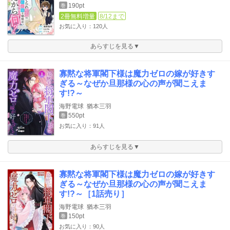
190pt
巻
2冊無料増量
8/12まで
お気に入り：120人
あらすじを見る▼
寡黙な将軍閣下様は魔力ゼロの嫁が好きす
ぎる～なぜか旦那様の心の声が聞こえま
す!?～
海野電球
猶本三羽
550pt
巻
お気に入り：91人
あらすじを見る▼
寡黙な将軍閣下様は魔力ゼロの嫁が好きす
ぎる～なぜか旦那様の心の声が聞こえま
す!?～［1話売り］
海野電球
猶本三羽
150pt
巻
お気に入り：90人