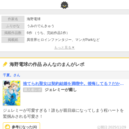
作家名
海野電球
ふりがな
うみのでんきゅう
掲載作品数
6作 （うち、完結作品1作）
掲載紙
異世界ヒロインファンタジー、マンガParkなど
もっと見る▼
海野電球の作品 みんなのまんがレポ
千夏。さん
捨てられ聖女は契約結婚を満喫中。後悔してる？だから何？
ジェレミーが癒し
購入者レポ
ジェレミーが可愛すぎる！誰もが親目線になってしまう程ハートを
鷲掴みされる可愛さ！
参考になった(
4
)
公開日:2025/11/29