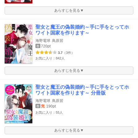
あらすじを見る▼
聖女と魔王の偽装婚約～手に手をとってホ
ワイト国家を作ります～
海野電球
鳥原習
720pt
巻
3.7
（3件）
お気に入り：842人
あらすじを見る▼
聖女と魔王の偽装婚約～手に手をとってホ
ワイト国家を作ります～ 分冊版
海野電球
鳥原習
完
190pt
巻
お気に入り：55人
あらすじを見る▼