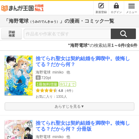
新規登録
ログイン
メニュー
「海野電球
」の漫画・コミック一覧
（うみのでんきゅう）
詳細
検索
"海野電球"
の検索結果
1～6件/全6件
捨てられ聖女は契約結婚を満喫中。後悔し
てる？だから何？
海野電球
miniko
他
720pt
巻
1冊無料増量
8/12まで
4.8
（4件）
お気に入り：1331人
あらすじを見る▼
捨てられ聖女は契約結婚を満喫中。後悔し
てる？だから何？ 分冊版
海野電球
miniko
他