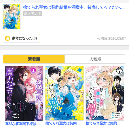
捨てられ聖女は契約結婚を満喫中。後悔してる？だから何？
購入者レポ
参考になった(
0
)
公開日:2026/08/07
新着順
人気順
捨てられ聖女は契約結婚を満喫中。後悔してる？だから何？
捨てられ聖女は契約結婚を満喫中。後悔してる？だから何？ 分冊版
寡黙な将軍閣下様は魔力ゼロの嫁が好きすぎる～なぜか旦那様の心の声が聞こえます!?～