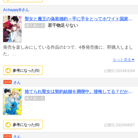
AchappyBさん
聖女と魔王の偽装婚約～手に手をとってホワイト国家を作ります～
若干物足りない
購入者レポ
発売を楽しみにしている作品の1つで、4巻発売後に、即購入しまし
た。
完結表示が出ていませんが、全4巻のようです。
もっと見る▼
参考になった(
5
)
公開日:2024/01/04
1巻の絵がキレイで主人公の目の描き方が可愛らしく、お話も面白い
と感じていたのですが…
さん
4巻は絵に変化があって若干、主人公の顔が尖ってるのと、『俺達は
捨てられ聖女は契約結婚を満喫中。後悔してる？だから何？
これからだ！』的な終り方で物足りないです。
購入者レポ
けれどキレイにまとめられているので、サクッと読みたい方にはオ
ススメのマンガです。
参考になった(
0
)
公開日:2026/08/07
さん