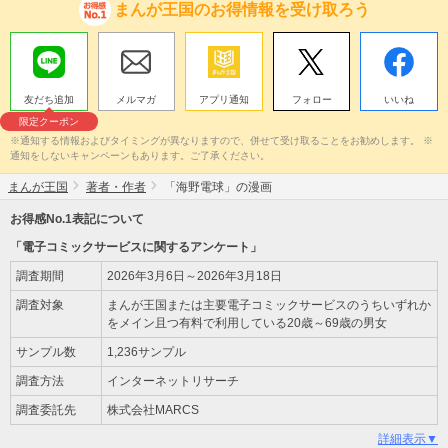
まんが王国のお得情報を受け取ろう
友だち追加
メルマガ
アプリ通知
フォロー
いいね
限定クーポン
※通知する情報およびタイミングが異なりますので、併せて受け取ることをお勧めします。 ※
通知をしないキャンペーンもあります。ご了承ください。
まんが王国
著者・作者
「海野電球」の漫画
お得感No.1表記について
「電子コミックサービスに関するアンケート」
調査期間
2026年3月6日～2026年3月18日
調査対象
まんが王国または主要電子コミックサービスのうちいずれか
をメイン且つ有料で利用している20歳～69歳の男女
サンプル数
1,236サンプル
調査方法
インターネットリサーチ
調査委託先
株式会社MARCS
詳細表示▼