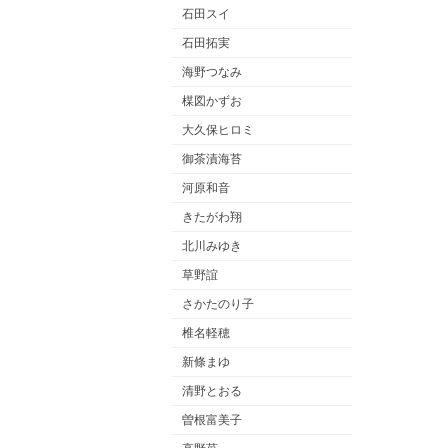
石田スイ
石田拓実
海野つなみ
楳図かずお
大久保ヒロミ
御茶漬海苔
河原和音
きたがわ翔
北川みゆき
草野誼
さかたのり子
椎名軽穂
新條まゆ
清野とおる
曽根富美子