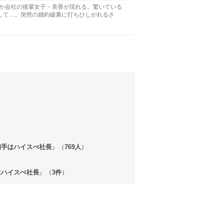
ぜか会社の後輩女子・美香が現れる。驚いている
して…。突然の婚約破棄に打ちひしがれるさ
相手はハイスぺ社長
』（
769人
）
はハイスぺ社長
』（
3件
）