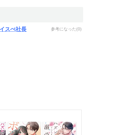
イスぺ社長
参考になった(
0
)