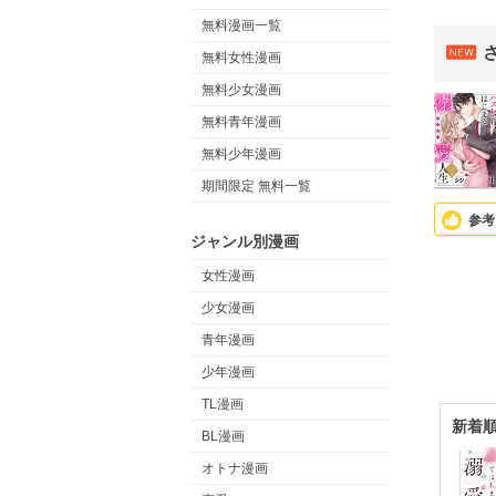
無料漫画一覧
無料女性漫画
無料少女漫画
無料青年漫画
無料少年漫画
期間限定 無料一覧
参考
ジャンル別漫画
女性漫画
少女漫画
青年漫画
少年漫画
TL漫画
新着
BL漫画
オトナ漫画