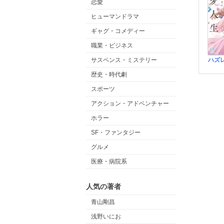
恋愛
ヒューマンドラマ
ギャグ・コメディー
職業・ビジネス
サスペンス・ミステリー
歴史・時代劇
スポーツ
アクション・アドベンチャー
ホラー
SF・ファンタジー
グルメ
医療・病院系
人気の著者
青山剛昌
浅野いにお