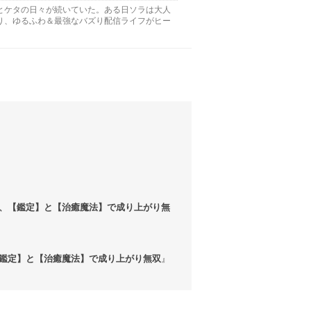
とケタの日々が続いていた。ある日ソラは大人
り、ゆるふわ＆最強なバズり配信ライフがヒー
、【鑑定】と【治癒魔法】で成り上がり無
鑑定】と【治癒魔法】で成り上がり無双
』