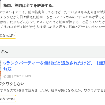
筋肉。筋肉は全てを解決する。
マッスルイェーイ。筋肉筋肉言ってるけど、だーいぶスキルありきの戦
チックながら日々鍛えた筋肉…もといフィジカルの上にスキルが乗ると思え
ばね。たぶんどんなシリアスになろうと筋肉が挟まる…と思っていたけ
ノリのコメディ軸が合う人は楽しめると思う。筋肉パワーやいやいやー
になった(
1
)
トさん
Sランクパーティーを無能だと追放されたけど、【鑑
無双
公開日:2024/07/09
ワクワクしない
すきなので2巻まで読みましたが、続きが気になるとか、ワクワクする
になった(
4
)