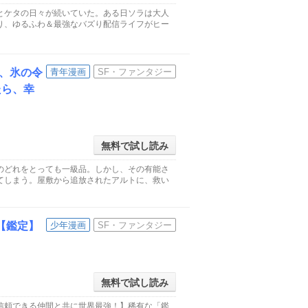
とケタの日々が続いていた。ある日ソラは大人
り、ゆるふわ＆最強なバズり配信ライフがヒー
、氷の令
青年漫画
SF・ファンタジー
たら、幸
無料で試し読み
のどれをとっても一級品。しかし、その有能さ
てしまう。屋敷から追放されたアルトに、救い
【鑑定】
少年漫画
SF・ファンタジー
無料で試し読み
信頼できる仲間と共に世界最強！】稀有な「鑑