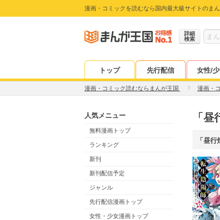
漫画・コミックを読むなら国内最大級サイトのまん
詳細
検索
トップ
先行配信
女性/
漫画・コミック読むならまんが王国
漫画・
人気メニュー
「昼
無料漫画トップ
「昼行
ランキング
新刊
新刊配信予定
ジャンル
先行配信漫画トップ
女性・少女漫画トップ