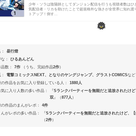
少年・ソラは陰陽師としてダンジョン配信を行うも視聴者数はひ
気配信者・リカを助けたことで超規格外な強さが全世界に知れ渡
トアップ！倒す…
名：
昼行燈
がな：
ひるあんどん
作品数：
7作
（うち、完結作品
2作
）
紙：
電撃コミックスNEXT、となりのヤングジャンプ、グラストCOMICS
など
燈の作品をお気に入り登録している人：
1880人
お気に入り人数の多い作品：
『
Sランクパーティーを無能だと追放されたけど
双
』（
877人
）
燈の作品のまんがレポ：
4件
まんがレポの多い作品：
『
Sランクパーティーを無能だと追放されたけど、【
（
2件
）