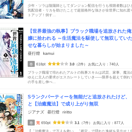
少年・ソラは陰陽師としてダンジョン配信を行うも視聴者数はひ
気配信者・リカを助けたことで超規格外な強さが全世界に知れ渡
トアップ！倒す…
【世界最強の執事】ブラック職場を追放された俺
嬢に拾われる ～生活魔法を駆使して無双してい
せな暮らしが始まりました～
昼行燈
kamui
巻
618pt
3.0
（2件）
お気に入り：740人
ブラック職場で培われたアルトの執事スキルは武芸、家事、魔法
ゆえに主人の要求がエスカレートしていき――限界を超えて倒れ
の手を差し伸べ…
Sランクパーティーを無能だと追放されたけど、
と【治癒魔法】で成り上がり無双
ジアナズ
昼行燈
riritto
巻
完
650pt
3.1
（7件）
お気に入り：877人
【「治癒魔法」で万人を救い、「鑑定」で隠れた逸材を見出せ！