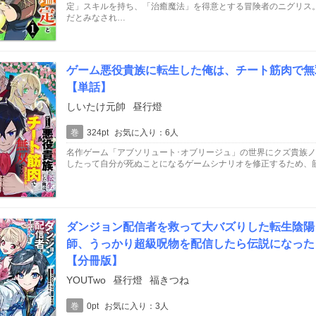
定」スキルを持ち、「治癒魔法」を得意とする冒険者のニグリス
だとみなされ…
ゲーム悪役貴族に転生した俺は、チート筋肉で無
【単話】
しいたけ元帥
昼行燈
巻
324pt
お気に入り：6人
名作ゲーム「アブソリュート･オブリージュ」の世界にクズ貴族
したって自分が死ぬことになるゲームシナリオを修正するため、筋
ダンジョン配信者を救って大バズりした転生陰陽
師、うっかり超級呪物を配信したら伝説になった
【分冊版】
YOUTwo
昼行燈
福きつね
巻
0pt
お気に入り：3人