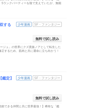
。Sランクパーティーを陰で支えていたが、無能
双する
少年漫画
SF・ファンタジー
無料で試し読み
リージュ」の世界にクズ貴族ノアとして転生した
修正するため、筋肉と共に運命に立ち向かう！
【鑑定】
少年漫画
SF・ファンタジー
無料で試し読み
信頼できる仲間と共に世界最強！】稀有な「鑑