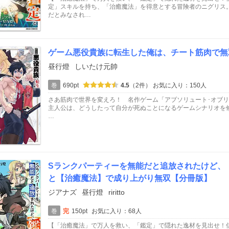
定」スキルを持ち、「治癒魔法」を得意とする冒険者のニグリス
だとみなされ…
ゲーム悪役貴族に転生した俺は、チート筋肉で無
昼行燈
しいたけ元帥
巻
690pt
4.5
（2件）
お気に入り：150人
さあ筋肉で世界を変えろ！ 名作ゲーム「アブソリュート･オブ
主人公は、どうしたって自分が死ぬことになるゲームシナリオを
…
Sランクパーティーを無能だと追放されたけど、
と【治癒魔法】で成り上がり無双【分冊版】
ジアナズ
昼行燈
riritto
巻
完
150pt
お気に入り：68人
【「治癒魔法」で万人を救い、「鑑定」で隠れた逸材を見出せ！