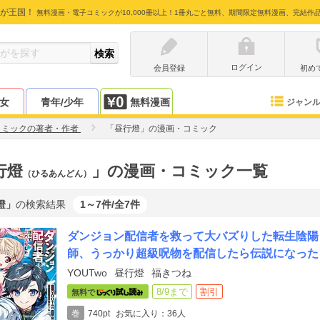
が王国！
無料漫画・電子コミックが10,000冊以上！1冊丸ごと無料、期間限定無料漫画、完結作
ログイン
会員登録
初め
少女
青年/少年
無料漫画
ジャン
コミックの著者・作者
「昼行燈」の漫画・コミック
行燈
」の漫画・コミック一覧
（ひるあんどん）
燈」
の検索結果
1～7件/全7件
ダンジョン配信者を救って大バズりした転生陰陽
師、うっかり超級呪物を配信したら伝説になった
YOUTwo
昼行燈
福きつね
8/9まで
割引
無料で
巻
740pt
お気に入り：36人