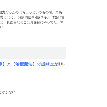
闘力だったのはちょっといつもの感。まあ、
ばね。心(筋肉信奉)技(スキル)体(筋肉)
ど、真面目なとこは真面目にやってた。マ
い！
定】と【治癒魔法】で成り上がり
参考になった(
4
)
とかがない。