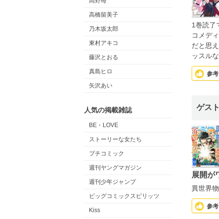
高野苺
高橋留美子
1巻読了
乃木坂太郎
コメディ
東村アキコ
だと思え
ッスルな
藤沢とおる
真島ヒロ
参考
矢沢あい
ゲス
人気の掲載雑誌
BE・LOVE
ストーリーな女たち
プチコミック
週刊ヤングマガジン
展開が
週刊少年ジャンプ
異世界物
ビッグコミックスピリッツ
参考
Kiss