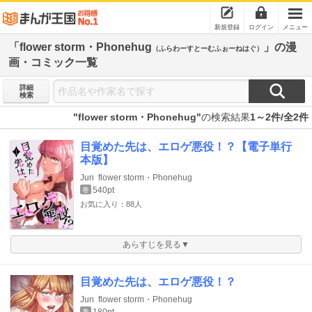
新規登録
ログイン
メニュー
「flower storm・Phonehug
」の漫
（ふらわーすとーむふぉーねはぐ）
画・コミック一覧
詳細
検索
"flower storm・Phonehug"
の検索結果
1～2件/全2件
目覚めた先は、エロゲ悪役！？【電子単行
本版】
Jun
flower storm・Phonehug
540pt
巻
お気に入り：88人
あらすじを見る▼
目覚めた先は、エロゲ悪役！？
Jun
flower storm・Phonehug
巻