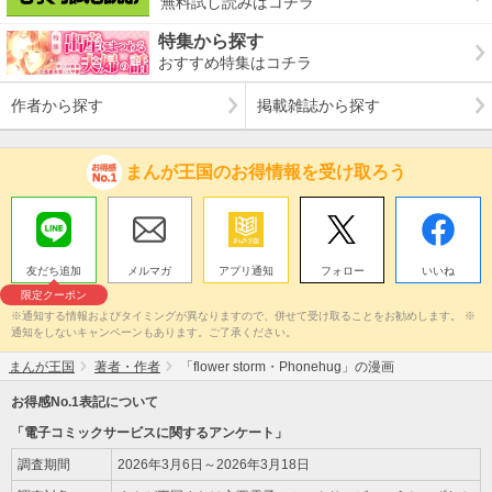
無料試し読みはコチラ
特集から探す
おすすめ特集はコチラ
作者から探す
掲載雑誌から探す
まんが王国のお得情報を受け取ろう
友だち追加
メルマガ
アプリ通知
フォロー
いいね
限定クーポン
※通知する情報およびタイミングが異なりますので、併せて受け取ることをお勧めします。 ※
通知をしないキャンペーンもあります。ご了承ください。
まんが王国
著者・作者
「flower storm・Phonehug」の漫画
お得感No.1表記について
「電子コミックサービスに関するアンケート」
調査期間
2026年3月6日～2026年3月18日