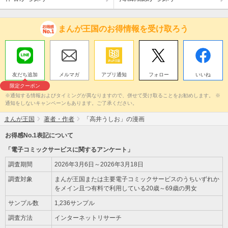
まんが王国のお得情報を受け取ろう
友だち追加
メルマガ
アプリ通知
フォロー
いいね
限定クーポン
※通知する情報およびタイミングが異なりますので、併せて受け取ることをお勧めします。 ※
通知をしないキャンペーンもあります。ご了承ください。
まんが王国
著者・作者
「高井うしお」の漫画
お得感No.1表記について
「電子コミックサービスに関するアンケート」
調査期間
2026年3月6日～2026年3月18日
調査対象
まんが王国または主要電子コミックサービスのうちいずれか
をメイン且つ有料で利用している20歳～69歳の男女
サンプル数
1,236サンプル
調査方法
インターネットリサーチ