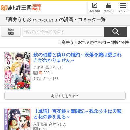
新規登録
ログイン
メニュー
「高井うしお
」の漫画・コミック一覧
（たかいうしお）
詳細
検索
"高井うしお"
の検索結果
1～4件/全4件
鉄の伯爵と偽りの婚約～没落令嬢は愛され
方がわかりません～
こてき
高井うしお
完
330pt
巻
お気に入り：12人
あらすじを見る▼
【単話】百花娘々奮闘記～残念公主は天龍
と花の夢を見る～
朱子弘清
高井うしお
100pt
巻