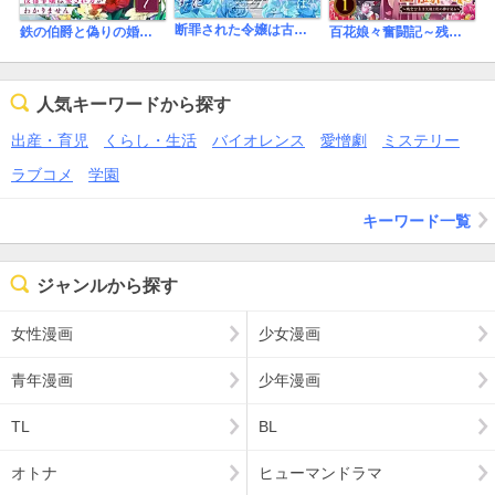
断罪された令嬢は古の邪神と幸せになります！
鉄の伯爵と偽りの婚約～没落令嬢は愛され方がわかりません～
百花娘々奮闘記～残念公主は天龍と花の夢を見る～
人気キーワードから探す
出産・育児
くらし・生活
バイオレンス
愛憎劇
ミステリー
ラブコメ
学園
キーワード一覧
ジャンルから探す
女性漫画
少女漫画
青年漫画
少年漫画
TL
BL
オトナ
ヒューマンドラマ