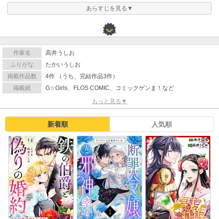
あらすじを見る▼
作家名
高井うしお
ふりがな
たかいうしお
掲載作品数
4作 （うち、完結作品3作）
掲載紙
G☆Girls、FLOS COMIC、コミックゲンま！など
もっと見る▼
新着順
人気順