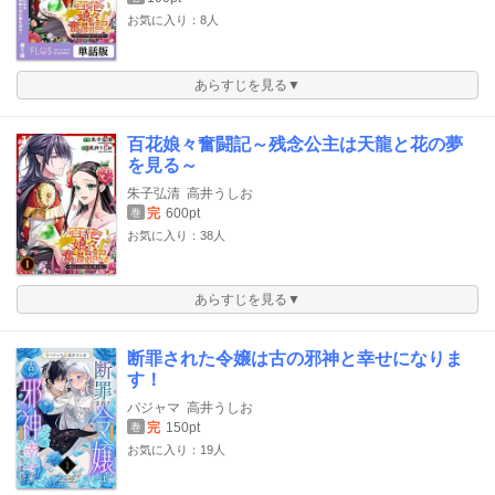
お気に入り：8人
あらすじを見る▼
百花娘々奮闘記～残念公主は天龍と花の夢
を見る～
朱子弘清
高井うしお
完
600pt
巻
お気に入り：38人
あらすじを見る▼
断罪された令嬢は古の邪神と幸せになりま
す！
パジャマ
高井うしお
完
150pt
巻
お気に入り：19人