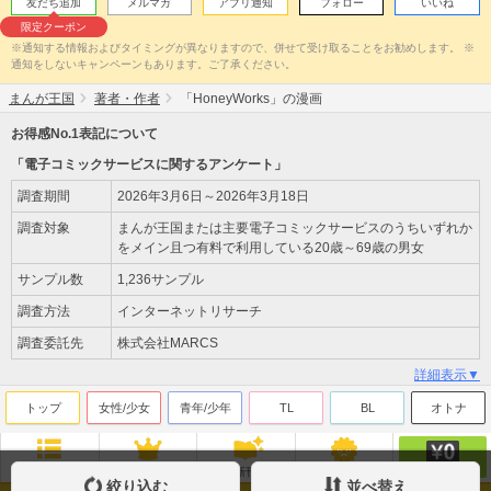
友だち追加
メルマガ
アプリ通知
フォロー
いいね
限定クーポン
※通知する情報およびタイミングが異なりますので、併せて受け取ることをお勧めします。 ※
通知をしないキャンペーンもあります。ご了承ください。
まんが王国
著者・作者
「HoneyWorks」の漫画
お得感No.1表記について
「電子コミックサービスに関するアンケート」
調査期間
2026年3月6日～2026年3月18日
調査対象
まんが王国または主要電子コミックサービスのうちいずれか
をメイン且つ有料で利用している20歳～69歳の男女
サンプル数
1,236サンプル
調査方法
インターネットリサーチ
調査委託先
株式会社MARCS
詳細表示▼
トップ
女性/少女
青年/少年
TL
BL
オトナ
無料
ジャンル
ランキング
新刊
来店ﾎﾟｲﾝﾄ
絞り込む
並べ替え