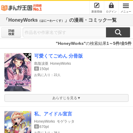
新規登録
ログイン
メニュー
「HoneyWorks
」の漫画・コミック一覧
（はにーわーくす）
詳細
検索
"HoneyWorks"
の検索結果
1～5件/全5件
可愛くてごめん 分冊版
島陰涙亜
HoneyWorks
150pt
巻
お気に入り：22人
あらすじを見る▼
私、アイドル宣言
HoneyWorks
モゲラッタ
670pt
巻
お気に入り：38人