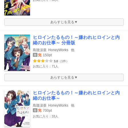
あらすじを見る▼
ヒロインたるもの！～嫌われヒロインと内
緒のお仕事～ 分冊版
島陰涙亜
HoneyWorks
他
完
150pt
巻
3.0
（1件）
お気に入り：71人
あらすじを見る▼
ヒロインたるもの！～嫌われヒロインと内
緒のお仕事～
島陰涙亜
HoneyWorks
他
完
700pt
巻
お気に入り：33人