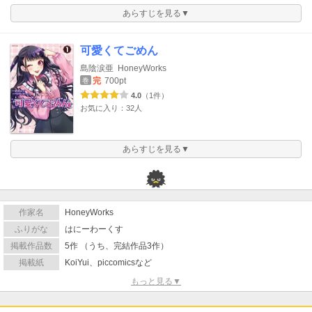
あらすじを見る▼
可愛くてごめん
島陰涙亜
HoneyWorks
完
700pt
巻
4.0
（1件）
お気に入り：32人
あらすじを見る▼
作家名
HoneyWorks
ふりがな
はにーわーくす
掲載作品数
5作 （うち、完結作品3作）
掲載紙
KoiYui、piccomicsなど
もっと見る▼