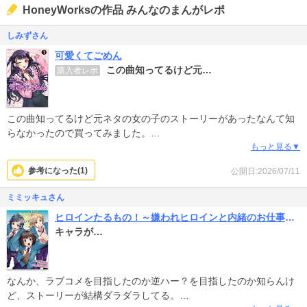
HoneyWorksの作品 みんなのまんがレポ
しみずさん
可愛くてごめん
この曲知ってるけど元…
購入者レポ
この曲知ってるけど元ネタの女の子のストーリーがあったなんて知
らなかったので買ってみました。
えーと、取り敢えずメイド喫茶は制服だから分かるとして、日常に
もっと見る▼
おける服装が常に同じ気がして、さすがの地雷系も毎日同じ服着な
参考になった(
1
)
公開日:2026/07/11
いだろ⋯とか思っちゃいました。ごめんなさい（笑）
自己肯定感低い自分としては、普段自分を地味だと思ってる子が化
ミミッキュさん
粧しただけで可愛くてごめんって思えるメンタルは羨ましいと思い
ヒロインたるもの！～嫌われヒロインと内緒のお仕事～ 分冊版
ました。
キャラが…
絵は綺麗で、HoneyWorksさんのイメージを大切にされている感じ
はします。
あと、作者コメで『リアルな感じを出すよう描いている』みたいな
事が書いてあったのですが、メイド喫茶やコンカフェは現実だと18
なんか、ラブコメを目指したのか逆ハー？を目指したのか知らんけ
歳未満は雇っていない所が多いです。
ど、ストーリーが結構ダラダラしてる。
高校1年生は無理なんじゃないかな～？