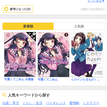
あとヒロインがいまいち好きになれない。まあこれは個人的にだか
もっと見る▼
漫画だからって言われたらそこまでですが（笑）
ら他の人は違うかもしれないけど。
参考になった(
0
)
公開日:2023/03/17
ハニワさんが好きなら好きになれるかもしれないです
新着順
人気順
可愛くてごめん 分冊版
可愛くてごめん
ヒロインたるもの！～嫌われヒロインと内緒のお仕事～
人気キーワードから探す
出産・育児
くらし・生活
バイオレンス
愛憎劇
ミステリー