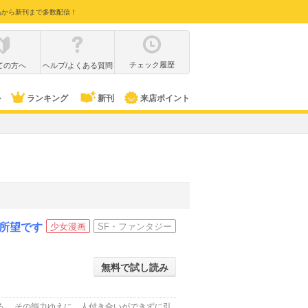
品から新刊まで多数配信！
チェック履歴
ての方へ
ヘルプ/よくある質問
ル
ランキング
新刊
来店ポイント
所望です
少女漫画
SF・ファンタジー
無料で試し読み
る。 その能力ゆえに、人付き合いができずに引