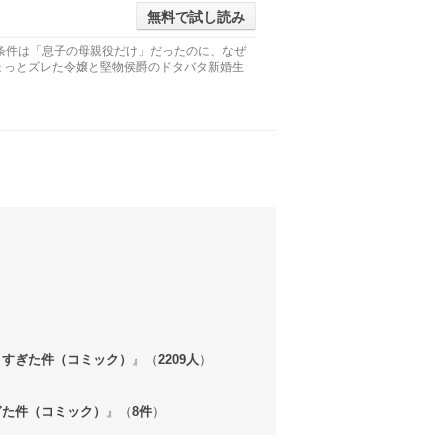
無料で試し読み
条件は「息子の母親役だけ」だったのに、なぜ
ょっとズレた令嬢と堅物侯爵のドタバタ新婚生
きすぎた件（コミック）
』（
2209人
）
ぎた件（コミック）
』（
8件
）