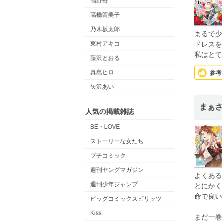
高野苺
高橋留美子
乃木坂太郎
まるで少
東村アキコ
ドレスを
私はとて
藤沢とおる
真島ヒロ
参考
矢沢あい
まぁ
人気の掲載雑誌
BE・LOVE
ストーリーな女たち
プチコミック
週刊ヤングマガジン
よくある
週刊少年ジャンプ
とにかく
命で良い
ビッグコミックスピリッツ
Kiss
まだ一巻