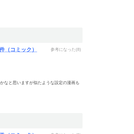
件（コミック）
参考になった(
8
)
かなと思いますが似たような設定の漫画も