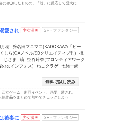
夜会に参加したものの、「嘘」に反応して盛大に
溺愛され
少女漫画
SF・ファンタジー
岡月穂
斧名田マニマニ(KADOKAWA「ビー
くじら(GAノベル/SBクリエイティブ刊)
桃
)
じさま
縞
空谷玲奈(フロンティアワーク
婦の友インフォス)
ねこクラゲ
七緒一綺
無料で試し読み
、乙女ゲーム、断罪イベント、溺愛、愛され、
人気作品をまとめて無料でチェックしよう
は後妻に
少女漫画
SF・ファンタジー