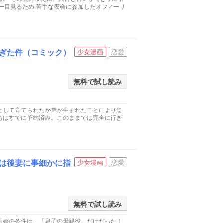
一目見るため 苦手な夜会に参加したオフィーリ
ぎた件（コミック）
少女漫画
恋愛
無料で試し読み
として育てられたが弟が生まれたことにより急
ちはすでに予約済み。このままでは完全に行き
は後妻に事細かに指
少女漫画
恋愛
無料で試し読み
結婚の条件は、「息子の母親役」だけだった！