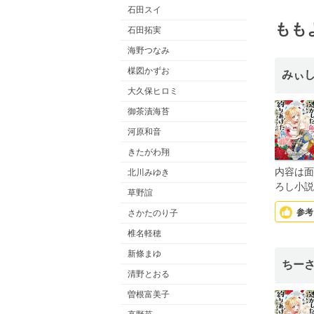
石田スイ
もも
石田拓実
海野つなみ
楳図かずお
みぃ
大久保ヒロミ
御茶漬海苔
河原和音
きたがわ翔
内容は面
北川みゆき
ろし小説
草野誼
参考
さかたのり子
椎名軽穂
新條まゆ
ちー
清野とおる
曽根富美子