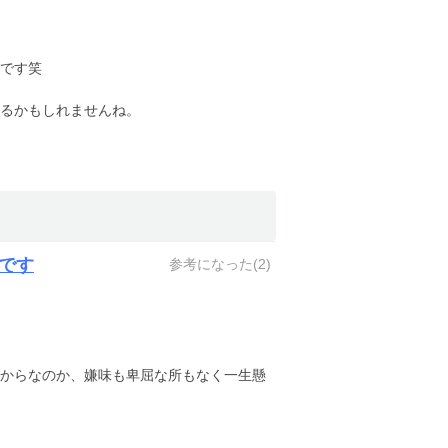
です笑
るかもしれませんね。
です
参考になった(
2
)
からなのか、嫌味も卑屈な所もなく一生懸