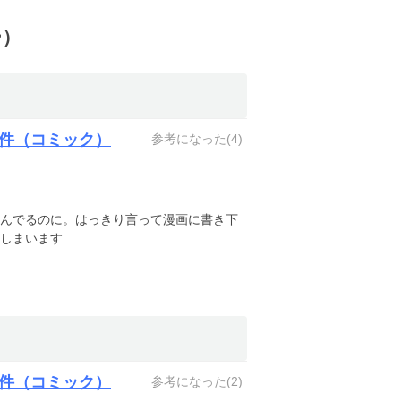
ー）
件（コミック）
参考になった(
4
)
んでるのに。はっきり言って漫画に書き下
しまいます
件（コミック）
参考になった(
2
)