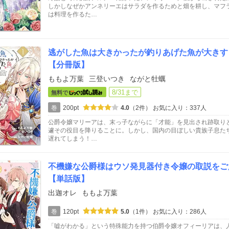
しかしなぜかアンネリーエはサラダを作るためと畑を耕し、マフ
は料理を作るた…
逃がした魚は大きかったが釣りあげた魚が大きす
【分冊版】
ももよ万葉
三登いつき
ながと牡蠣
8/31まで
無料で
巻
200pt
4.0
（2件）
お気に入り：337人
公爵令嬢マリーアは、末っ子ながらに「才能」を見出され跡取り
遽その役目を降りることに。しかし、国内の目ぼしい貴族子息た
遅れてしまう！…
不機嫌な公爵様はウソ発見器付き令嬢の取説をご
【単話版】
出迦オレ
ももよ万葉
巻
120pt
5.0
（1件）
お気に入り：286人
「嘘がわかる」という特殊能力を持つ伯爵令嬢オフィーリアは、