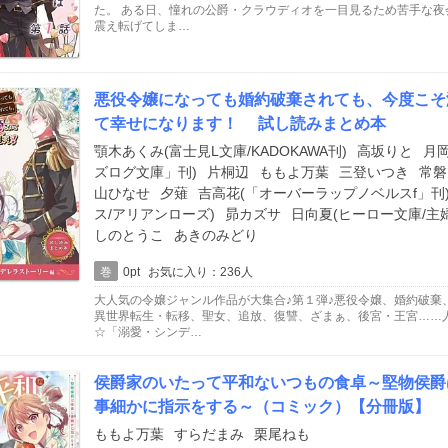
た。 ある日、憧れの公爵・クラウディオを一目見るため苦手な
震え転げてしま…
悪役令嬢になっても婚約破棄されても、今度こそ
て幸せになります！ 試し読みまとめ本
顎木あくみ(富士見L文庫/KADOKAWA刊)
高坂りと
月
ズログ文庫」刊)
片桐辺
ももよ万葉
三登いつき
常磐
山ひなせ
夕薙
吉高花(「オーバーラップノベルスf」刊
ス/アリアンローズ)
昴カズサ
日向夏(ヒーロー文庫/主
しのとうこ
あきのみどり
巻
0pt
お気に入り：236人
大人気の令嬢ジャンル作品が大集合♪第１弾♪悪役令嬢、婚約破棄
異世界転生・転移、聖女、追放、復讐、ざまぁ、後宮・王宮……
☆「溺愛・シンデ…
侯爵家のいたって平和ないつもの食卓～堅物侯爵
事細かに指示をする～（コミック）【分冊版】
ももよ万葉
すらだまみ
栗尾ねも