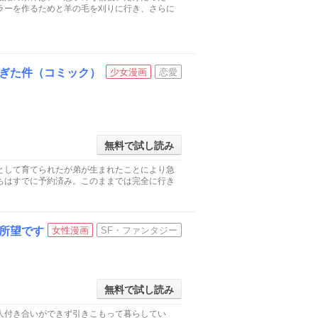
ラーを作るためと羊の毛を刈りに行き、さらに
ぎた件（コミック）
少女漫画
恋愛
無料で試し読み
として育てられたが弟が生まれたことにより急
ちはすでに予約済み。このままでは完全に行き
所望です
女性漫画
SF・ファンタジー
無料で試し読み
人付き合いができず引きこもって暮らしてい