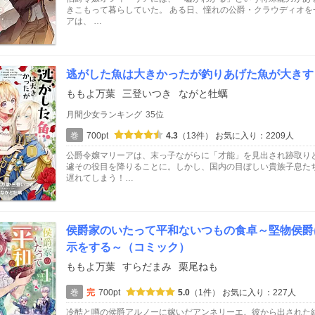
きこもって暮らしていた。 ある日、憧れの公爵・クラウディオを
アは、 …
逃がした魚は大きかったが釣りあげた魚が大きす
ももよ万葉
三登いつき
ながと牡蠣
月間少女ランキング
35位
巻
700pt
4.3
（13件）
お気に入り：2209人
公爵令嬢マリーアは、末っ子ながらに「才能」を見出され跡取り
遽その役目を降りることに。しかし、国内の目ぼしい貴族子息た
遅れてしまう！…
侯爵家のいたって平和ないつもの食卓～堅物侯爵
示をする～（コミック）
ももよ万葉
すらだまみ
栗尾ねも
巻
完
700pt
5.0
（1件）
お気に入り：227人
冷酷と噂の侯爵アルノーに嫁いだアンネリーエ。彼から出された