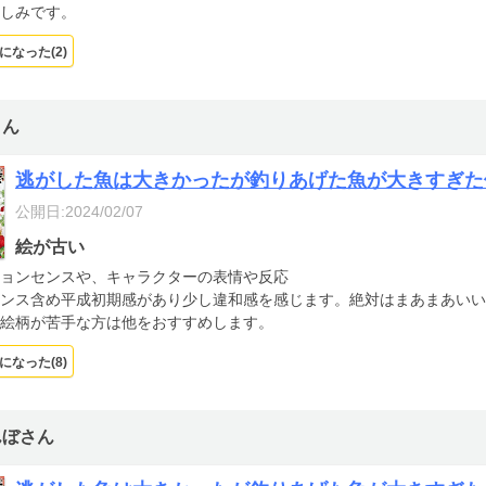
しみです。
になった(
2
)
さん
逃がした魚は大きかったが釣りあげた魚が大きすぎた
公開日:2024/02/07
絵が古い
ョンセンスや、キャラクターの表情や反応
ンス含め平成初期感があり少し違和感を感じます。絶対はまあまあいい
絵柄が苦手な方は他をおすすめします。
になった(
8
)
んぼさん