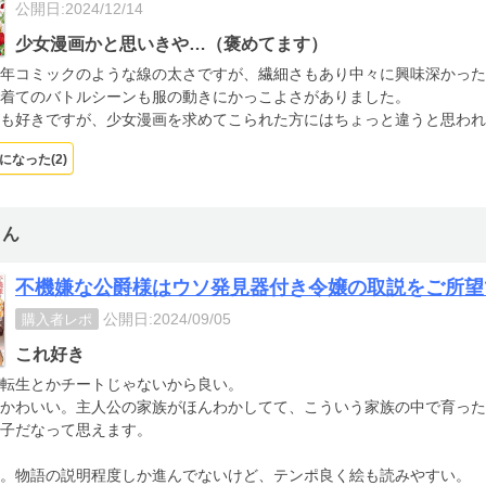
公開日:2024/12/14
少女漫画かと思いきや…（褒めてます）
年コミックのような線の太さですが、繊細さもあり中々に興味深かった
着てのバトルシーンも服の動きにかっこよさがありました。
も好きですが、少女漫画を求めてこられた方にはちょっと違うと思われ
になった(
2
)
さん
不機嫌な公爵様はウソ発見器付き令嬢の取説をご所望
公開日:2024/09/05
購入者レポ
これ好き
転生とかチートじゃないから良い。
かわいい。主人公の家族がほんわかしてて、こういう家族の中で育った
子だなって思えます。
。物語の説明程度しか進んでないけど、テンポ良く絵も読みやすい。