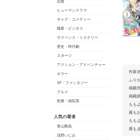
恋愛
ヒューマンドラマ
ギャグ・コメディー
職業・ビジネス
サスペンス・ミステリー
歴史・時代劇
スポーツ
アクション・アドベンチャー
作家
ホラー
ふり
SF・ファンタジー
掲載
グルメ
掲載
医療・病院系
もも
最も
人気の著者
もも
青山剛昌
最も
浅野いにお