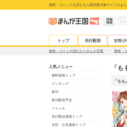
漫画・コミックを読むなら国内最大級サイトのまん
詳細
検索
トップ
先行配信
女性/
漫画・コミック読むならまんが王国
漫画・
人気メニュー
「も
無料漫画トップ
「もも
ランキング
新刊
新刊配信予定
ジャンル
先行配信漫画トップ
女性・少女漫画トップ