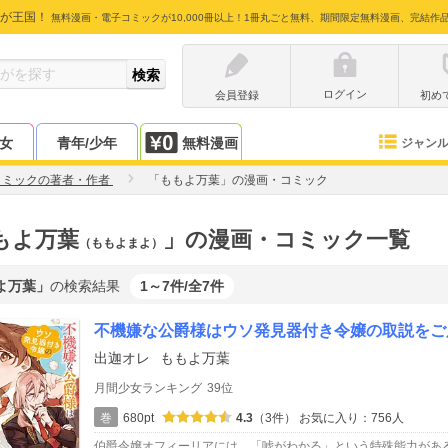
が王国！
無料漫画・電子コミックが10,000冊以上！1冊丸ごと無料、期間限定無料漫画、完結作
ログイン
会員登録
初め
少女
青年/少年
無料漫画
ジャン
コミックの著者・作者
「ももよ万葉」の漫画・コミック
もよ万葉
」の漫画・コミック一覧
（ももよまよ）
よ万葉」
の検索結果
1～7件/全7件
不機嫌な公爵様はウソ発見器付き令嬢の取説をご
出迦オレ
ももよ万葉
月間少女ランキング
39位
巻
680pt
4.3
（3件）
お気に入り：756人
伯爵令嬢オフィーリアには、「嘘がわかる」という特殊能力があ