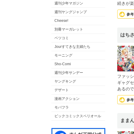
続きが楽
週刊少年マガジン
週刊ヤングジャンプ
参考
Cheese!
別冊マーガレット
はち
ベツコミ
Jourすてきな主婦たち
モーニング
Sho-Comi
週刊少年サンデー
ファッシ
ヤングキング
ギャグセ
あるので
デザート
漫画アクション
参考
モバフラ
ビックコミックスペリオール
まま