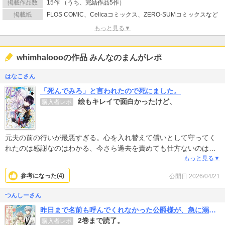
掲載作品数
15作 （うち、完結作品5作）
掲載紙
FLOS COMIC、Celicaコミックス、ZERO-SUMコミックスなど
もっと見る▼
whimhaloooの作品 みんなのまんがレポ
はなこさん
「死んでみろ」と言われたので死にました。
絵もキレイで面白かったけど、
購入者レポ
元夫の前の行いが最悪すぎる。心を入れ替えて償いとして守ってく
れたのは感謝なのはわかる、今さら過去を責めても仕方ないのは分
かるけど、あんなに憎んだ記憶があつて、ドキドキするか?ヒロイン
もっと見る▼
がチョロすぎて応援できない。一番の犠牲は子どもだよ。今世でも
参考になった(
4
)
公開日:2026/04/21
元夫と結婚したら、きっと同じ子どもが生まれてきて家族３人再会
できるかもしれない。だけど第2王子と新しい人生でラブラブな恋人
つんしーさん
同士になってほしい気持ちしかない。
昨日まで名前も呼んでくれなかった公爵様が、急に溺愛してくるのですが？@COMIC
2巻まで読了。
購入者レポ