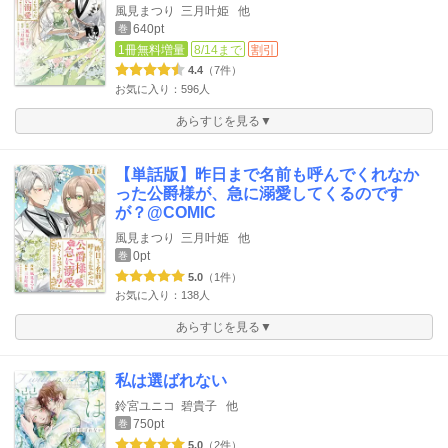
風見まつり
三月叶姫
他
640pt
巻
1冊無料増量
8/14まで
割引
4.4
（7件）
お気に入り：596人
あらすじを見る▼
【単話版】昨日まで名前も呼んでくれなか
った公爵様が、急に溺愛してくるのです
が？@COMIC
風見まつり
三月叶姫
他
0pt
巻
5.0
（1件）
お気に入り：138人
あらすじを見る▼
私は選ばれない
鈴宮ユニコ
碧貴子
他
750pt
巻
5.0
（2件）