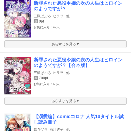
断罪された悪役令嬢の次の人生はヒロイン
のようですが？
三槻ぱぶろ
ヒラヲ
他
0pt
巻
お気に入り：47人
あらすじを見る▼
断罪された悪役令嬢の次の人生はヒロイン
のようですが？【合本版】
三槻ぱぶろ
ヒラヲ
他
700pt
巻
お気に入り：60人
あらすじを見る▼
【溺愛編】comicコロナ 人気10タイトル試
し読み冊子
轟斗ソラ
雨川透子
他