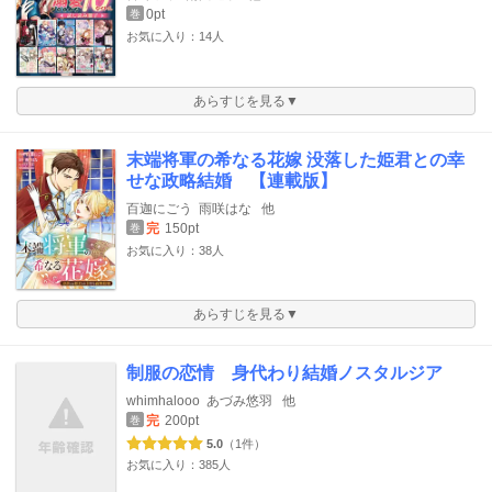
0pt
巻
お気に入り：14人
あらすじを見る▼
末端将軍の希なる花嫁 没落した姫君との幸
せな政略結婚 【連載版】
百迦にごう
雨咲はな
他
完
150pt
巻
お気に入り：38人
あらすじを見る▼
制服の恋情 身代わり結婚ノスタルジア
whimhalooo
あづみ悠羽
他
完
200pt
巻
5.0
（1件）
お気に入り：385人