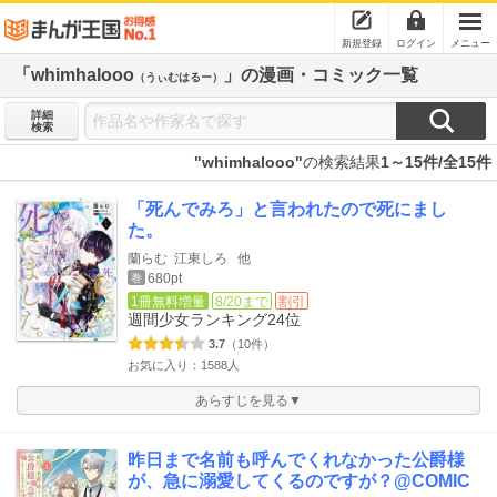
新規登録
ログイン
メニュー
「whimhalooo
」の漫画・コミック一覧
（うぃむはるー）
詳細
検索
"whimhalooo"
の検索結果
1～15件/全15件
「死んでみろ」と言われたので死にまし
た。
蘭らむ
江東しろ
他
680pt
巻
1冊無料増量
8/20まで
割引
週間少女ランキング
24位
3.7
（10件）
お気に入り：1588人
あらすじを見る▼
昨日まで名前も呼んでくれなかった公爵様
が、急に溺愛してくるのですが？@COMIC