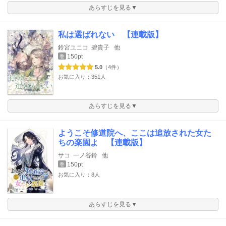
あらすじを見る▼
私は選ばれない 【連載版】
鈴宮ユニコ
碧貴子
他
150pt
巻
5.0
（4件）
お気に入り：351人
あらすじを見る▼
ようこそ修道院へ、ここは追放された女た
ちの楽園よ 【連載版】
サコ
一ノ谷鈴
他
150pt
巻
お気に入り：8人
あらすじを見る▼