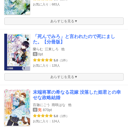
お気に入り：683人
あらすじを見る▼
「死んでみろ」と言われたので死にまし
た。【分冊版】
蘭らむ
江東しろ
他
0pt
巻
5.0
（1件）
お気に入り：128人
あらすじを見る▼
末端将軍の希なる花嫁 没落した姫君との幸
せな政略結婚
百迦にごう
雨咲はな
他
完
870pt
巻
5.0
（1件）
お気に入り：124人