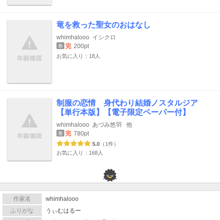
竜を救った聖女のおはなし
whimhalooo
イシクロ
完
200pt
巻
お気に入り：18人
制服の恋情 身代わり結婚ノスタルジア
【単行本版】【電子限定ペーパー付】
whimhalooo
あづみ悠羽
他
完
780pt
巻
5.0
（1件）
お気に入り：168人
作家名
whimhalooo
ふりがな
うぃむはるー