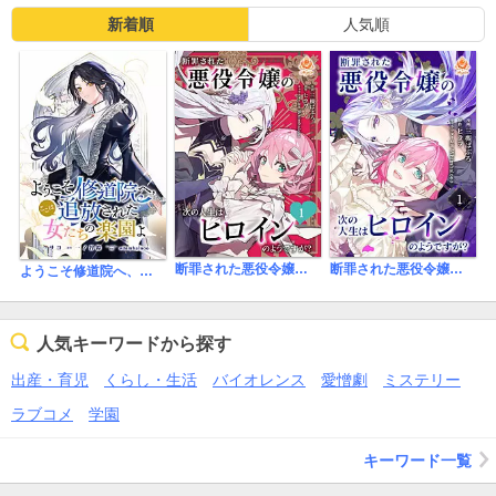
から、どうせ〜のようにこじれてて、じれったい。クロエの心情が
切なくて。我慢してあきらめてきたクロエには愛されて幸せになっ
新着順
人気順
てほしい!あらすじにあるように執着から溺愛になっていくのが早く
読みたい！！
断罪された悪役令嬢の次の人生はヒロインのようですが？【合本版】
断罪された悪役令嬢の次の人生はヒロインのようですが？
ようこそ修道院へ、ここは追放された女たちの楽園よ 【連載版】
人気キーワードから探す
出産・育児
くらし・生活
バイオレンス
愛憎劇
ミステリー
ラブコメ
学園
キーワード一覧