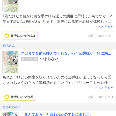
1巻だけだと確かに急な手のひら返しの態度に戸惑うかもですが、2
巻まで読めば理由がわかります。過去に戻る前公爵様が体験したこ
とからすると、あの勢い、豹変ぶり、愛のダダ漏れ具合など納得で
もっと見る▼
す。まだ体験した全て出てないですが、公爵様の体験したことは現
参考になった(
11
)
公開日:2025/07/12
実的に想像すると本当にゾッとする状況下でそんな中であの妻の存
在はほんとに救いなんてものではない。やり直せたなら目一杯愛し
めろさん
たいよね。改心前の公爵様は確かにひどいけれど、それも生い立ち
昨日まで名前も呼んでくれなかった公爵様が、急に溺愛してくるのですが？@COMIC
に原因ある模様。1巻だけでは確かに心の機微とか少ないかもです
つまらない
購入者レポ
が、2巻は公爵様の心の内がしっかり描かれていると思います。凄ま
じい後悔の中、与えられたチャンスに、心の底から彼女を幸せにし
たい気持ちは相当なもの。人によっては安直とか思われるかもです
が、人間ってこんなんですよ。想像は出来ても実際その立場になっ
あれだけひどい態度を取られていたのに公爵様が優しくなったら受
てみないとわからないし、心の底から変わるなんて出来ない。続き
け入れちゃうの？って違和感がすごいです。マリエーヌも公爵様
楽しみです。
も、もう少し心の機微を描いてもらわないと共感できないかな。急
もっと見る▼
に変わった感を出したいのだろうけど不自然すぎる。つまらないで
参考になった(
2
)
公開日:2025/07/01
す。
ももたろさん
「死んでみろ」と言われたので死にました。