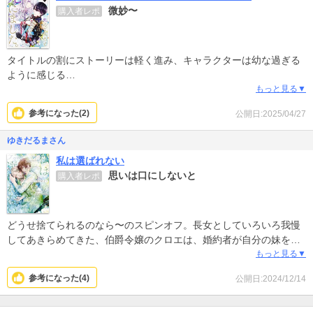
微妙〜
購入者レポ
タイトルの割にストーリーは軽く進み、キャラクターは幼な過ぎる
ように感じる
画力もいまひとつ
もっと見る▼
しっかり作り込まれたのを読みたかったなー
参考になった(
2
)
公開日:2025/04/27
ゆきだるまさん
私は選ばれない
思いは口にしないと
購入者レポ
どうせ捨てられるのなら〜のスピンオフ。長女としていろいろ我慢
してあきらめてきた、伯爵令嬢のクロエは、婚約者が自分の妹を好
きになって捨てられたらところに、公爵家のレオネルが結婚を申し
もっと見る▼
込んでくる。クロエが婚約者を好きだったように、レオネルにもど
参考になった(
4
)
公開日:2024/12/14
うやら思っていた人がいたようなんだけど、クロエはだんだんレオ
ネルに好意を持ち始めていて…2人が自分の思いをきちんと話さない