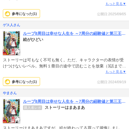
い、作画のせいで作品のストーリーも浅く見える。その為、1話で見
もっと見る▼
るのを辞めた。
参考になった(
1
)
公開日:2025/09/05
ゲス人さん
ループ8周目は幸せな人生を ～7周分の経験値と第三王女の『鑑定』で覚醒した俺は、相棒のベヒーモスとともに無双する～（コミック）
絵がひどい
ストーリーは可もなく不可も無く。ただ、キャラクターの表情が受
けつけないレベル。無料１冊目の途中で読むことを放棄（3話までは
読んだ）買わないで正解みたいです。
もっと見る▼
参考になった(
1
)
公開日:2024/09/19
やまさん
ループ8周目は幸せな人生を ～7周分の経験値と第三王女の『鑑定』で覚醒した俺は、相棒のベヒーモスとともに無双する～（コミック）
ストーリーはまあまあ
購入者レポ
ストーリーはまあまあですが、絵が終わってる買って後悔しまし