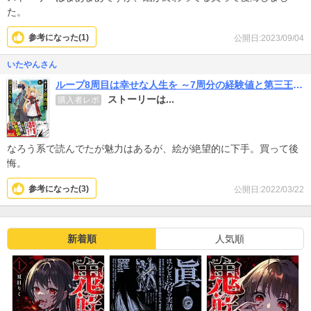
た。
参考になった(
1
)
公開日:2023/09/04
いたやんさん
ループ8周目は幸せな人生を ～7周分の経験値と第三王女の『鑑定』で覚醒した俺は、相棒のベヒーモスとともに無双する～（コミック）
ストーリーは...
購入者レポ
なろう系で読んでたが魅力はあるが、絵が絶望的に下手。買って後
悔。
参考になった(
3
)
公開日:2022/03/22
新着順
人気順