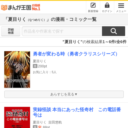
新規登録
ログイン
メニュー
「夏目りく
」の漫画・コミック一覧
（なつめりく）
詳細
検索
"夏目りく"
の検索結果
1～6件/全6件
勇者が変わる時（勇者クラリスシリーズ）
夏目りく
200pt
巻
お気に入り：5人
あらすじを見る▼
実録怪談 本当にあった怪奇村 この電話番
号は
夏目りく
吉田悠軌
完
88pt
巻