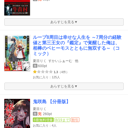
あらすじを見る▼
ループ8周目は幸せな人生を ～7周分の経験
値と第三王女の『鑑定』で覚醒した俺は、
相棒のベヒーモスとともに無双する～（コ
ミック）
夏目りく
すかいふぁーむ
他
600pt
巻
1.3
（4件）
お気に入り：125人
あらすじを見る▼
鬼咲島 【分冊版】
夏目りく
完
260pt
巻
6冊無料増量
8/19まで
割引
お気に入り：4人