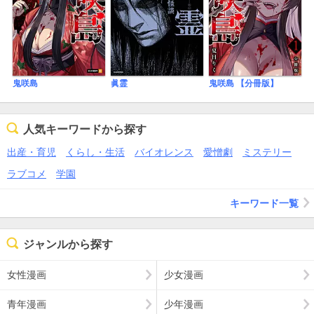
鬼咲島
眞霊
鬼咲島 【分冊版】
人気キーワードから探す
出産・育児
くらし・生活
バイオレンス
愛憎劇
ミステリー
ラブコメ
学園
キーワード一覧
ジャンルから探す
女性漫画
少女漫画
青年漫画
少年漫画