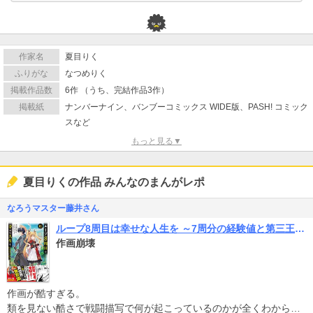
作家名
夏目りく
ふりがな
なつめりく
掲載作品数
6作 （うち、完結作品3作）
掲載紙
ナンバーナイン、バンブーコミックス WIDE版、PASH! コミック
スなど
もっと見る▼
夏目りくの作品 みんなのまんがレポ
なろうマスター藤井さん
ループ8周目は幸せな人生を ～7周分の経験値と第三王女の『鑑定』で覚醒した俺は、相棒のベヒーモスとともに無双する～（コミック）
作画崩壊
作画が酷すぎる。
類を見ない酷さで戦闘描写で何が起こっているのかが全くわからな