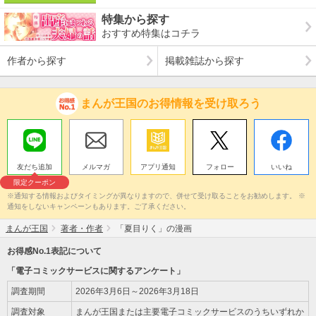
特集から探す
おすすめ特集はコチラ
作者から探す
掲載雑誌から探す
まんが王国のお得情報を受け取ろう
友だち追加
メルマガ
アプリ通知
フォロー
いいね
限定クーポン
※通知する情報およびタイミングが異なりますので、併せて受け取ることをお勧めします。 ※
通知をしないキャンペーンもあります。ご了承ください。
まんが王国
著者・作者
「夏目りく」の漫画
お得感No.1表記について
「電子コミックサービスに関するアンケート」
調査期間
2026年3月6日～2026年3月18日
調査対象
まんが王国または主要電子コミックサービスのうちいずれか