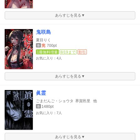
あらすじを見る▼
鬼咲島
夏目りく
完
700pt
巻
1冊無料増量
8/19まで
割引
お気に入り：4人
あらすじを見る▼
眞霊
ごまだんご・ショウタ
界賀邑里
他
1480pt
巻
お気に入り：7人
あらすじを見る▼