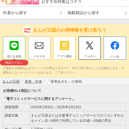
おすすめ特集はコチラ
作者から探す
掲載雑誌から探す
まんが王国のお得情報を受け取ろう
友だち追加
メルマガ
アプリ通知
フォロー
いいね
限定クーポン
※通知する情報およびタイミングが異なりますので、併せて受け取ることをお勧めします。 ※
通知をしないキャンペーンもあります。ご了承ください。
まんが王国
著者・作者
「坂巻あきむ」の漫画
お得感No.1表記について
「電子コミックサービスに関するアンケート」
調査期間
2026年3月6日～2026年3月18日
調査対象
まんが王国または主要電子コミックサービスのうちいずれか
をメイン且つ有料で利用している20歳～69歳の男女
サンプル数
1,236サンプル