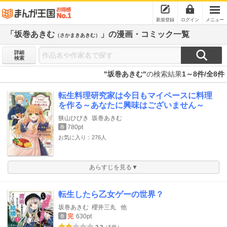
新規登録
ログイン
メニュー
「坂巻あきむ
」の漫画・コミック一覧
（さかまきあきむ）
詳細
検索
"坂巻あきむ"
の検索結果
1～8件/全8件
転生料理研究家は今日もマイペースに料理
を作る～あなたに興味はございません～
狭山ひびき
坂巻あきむ
780pt
巻
お気に入り：276人
あらすじを見る▼
転生したら乙女ゲーの世界？
坂巻あきむ
櫻井三丸
他
完
630pt
巻