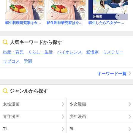
転生料理研究家は今日もマイペースに料理を作る～あなたに興味はございません～
転生料理研究家は今日もマイペースに料理を作る～あなたに興味はございません～ 【連載版】
転生したら乙女ゲーの世界？【分冊版】
人気キーワードから探す
出産・育児
くらし・生活
バイオレンス
愛憎劇
ミステリー
ラブコメ
学園
キーワード一覧
ジャンルから探す
女性漫画
少女漫画
青年漫画
少年漫画
TL
BL