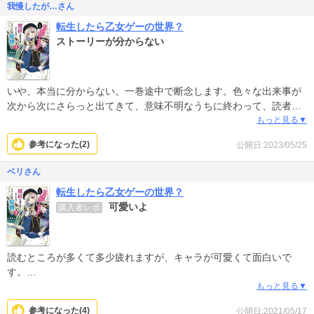
我慢したが…さん
べたい」と言ったらお米すぐ出てきたぞ。どういうことさ。
転生したら乙女ゲーの世界？
こういう矛盾が読む気持ちを萎えさせるよね。
ストーリーが分からない
転生前は料理研究家というだけあって料理に対する熱量は高くズン
ズン料理してくれるのは期待通りで嬉しい♪
無料試し読み2巻までの感想でした。
いや、本当に分からない。一巻途中で断念します。色々な出来事が
次から次にさらっと出てきて、意味不明なうちに終わって、読者は
置き去りされて、さっさと次に進む感じかな～。意味不明な日本語
もっと見る▼
の説明、svocがきちんと出来ていない説明もあるので、一層ストー
参考になった(
2
)
公開日:2023/05/25
リーが分からなくなります。理解しようとしたら駄目な作品ですか
ね。
ベリさん
転生したら乙女ゲーの世界？
可愛いよ
購入者レポ
読むところが多くて多少疲れますが、キャラが可愛くて面白いで
す。
時間のある時にゆっくり読むのが良いかと思います。
もっと見る▼
参考になった(
4
)
公開日:2021/05/17