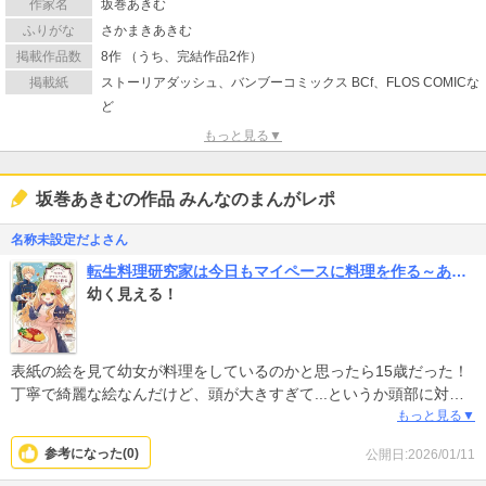
作家名
坂巻あきむ
ふりがな
さかまきあきむ
掲載作品数
8作 （うち、完結作品2作）
掲載紙
ストーリアダッシュ、バンブーコミックス BCf、FLOS COMICな
ど
もっと見る▼
坂巻あきむの作品 みんなのまんがレポ
名称未設定だよさん
転生料理研究家は今日もマイペースに料理を作る～あなたに興味はございません～ 【連載版】
幼く見える！
表紙の絵を見て幼女が料理をしているのかと思ったら15歳だった！
丁寧で綺麗な絵なんだけど、頭が大きすぎて...というか頭部に対し
て肩幅がせまく手も小さすぎて、とても15歳には見えなくて残念。
もっと見る▼
なので感情移入が難しい。
参考になった(
0
)
公開日:2026/01/11
コミカライズするなら説得力のある画力は大事だと思うんだが。
あと1巻で米が入手困難と言っていたのに2巻で妹王女が「お粥が食