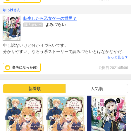
ゆっけさん
転生したら乙女ゲーの世界？
よみづらい
購入者レポ
申し訳ないけど分かりづらいです。
分かりやすい、なろう系ストーリーで読みづらいとはなかなかだと
思います。
もっと見る▼
1巻なのに話の前後がいまいちわからず、これ一巻だよね？と確認し
参考になった(
6
)
公開日:2021/05/06
てしまいました。
残念ながら途中で読むのを放棄しました。
結構高かったのに…
新着順
人気順