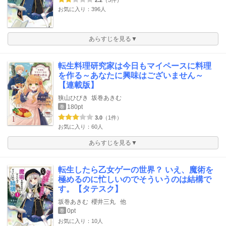
2.2
（5件）
お気に入り：396人
あらすじを見る▼
転生料理研究家は今日もマイペースに料理
を作る～あなたに興味はございません～
【連載版】
狭山ひびき
坂巻あきむ
180pt
巻
3.0
（1件）
お気に入り：60人
あらすじを見る▼
転生したら乙女ゲーの世界？ いえ、魔術を
極めるのに忙しいのでそういうのは結構で
す。【タテスク】
坂巻あきむ
櫻井三丸
他
0pt
巻
お気に入り：10人