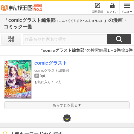
新規登録
ログイン
メニュー
「comicグラスト編集部
」の漫画・
（こみっくぐらすとへんしゅうぶ）
コミック一覧
詳細
検索
"comicグラスト編集部"
の検索結果
1～1件/全1件
comicグラスト
comicグラスト編集部
0pt
巻
お気に入り：12人
あらすじを見る▼