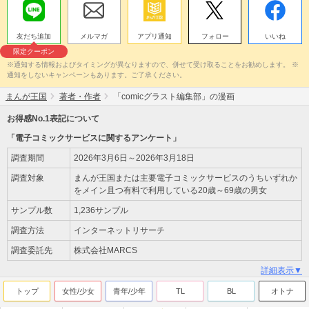
友だち追加
メルマガ
アプリ通知
フォロー
いいね
限定クーポン
※通知する情報およびタイミングが異なりますので、併せて受け取ることをお勧めします。 ※
通知をしないキャンペーンもあります。ご了承ください。
まんが王国
著者・作者
「comicグラスト編集部」の漫画
お得感No.1表記について
「電子コミックサービスに関するアンケート」
調査期間
2026年3月6日～2026年3月18日
調査対象
まんが王国または主要電子コミックサービスのうちいずれか
をメイン且つ有料で利用している20歳～69歳の男女
サンプル数
1,236サンプル
調査方法
インターネットリサーチ
調査委託先
株式会社MARCS
詳細表示▼
トップ
女性/少女
青年/少年
TL
BL
オトナ