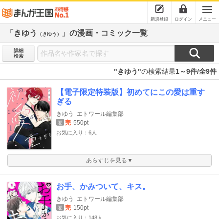
新規登録
ログイン
メニュー
「きゆう
」の漫画・コミック一覧
（きゆう）
詳細
検索
"きゆう"
の検索結果
1～9件/全9件
【電子限定特装版】初めてにこの愛は重す
ぎる
きゆう
エトワール編集部
完
550pt
巻
お気に入り：6人
あらすじを見る▼
お手、かみついて、キス。
きゆう
エトワール編集部
完
150pt
巻
お気に入り：148人