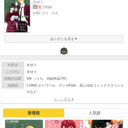
きゆう
完
250pt
巻
お気に入り：11人
あらすじを見る▼
作家名
きゆう
ふりがな
きゆう
掲載作品数
9作 （うち、完結作品7作）
掲載紙
COMICエトワール、マンガPark、花とゆめコミックススペシャ
ルなど
もっと見る▼
新着順
人気順