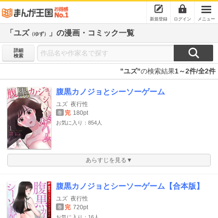
新規登録
ログイン
メニュー
「ユズ
」の漫画・コミック一覧
（ゆず）
詳細
検索
"ユズ"
の検索結果
1～2件/全2件
腹黒カノジョとシーソーゲーム
ユズ
夜行性
完
180pt
巻
お気に入り：854人
あらすじを見る▼
腹黒カノジョとシーソーゲーム【合本版】
ユズ
夜行性
完
720pt
巻
お気に入り：16人